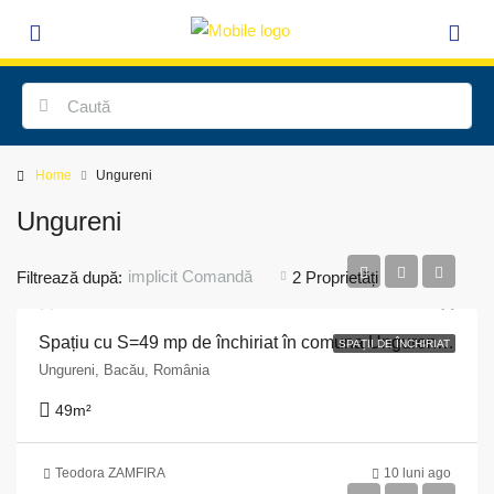
Home
Ungureni
Ungureni
implicit Comandă
Filtrează după:
2 Proprietăți
Spațiu cu S=49 mp de închiriat în comuna Ungureni, str. Principală, bl. 3, sc.A, parter , jud. Bacau
SPAȚII DE ÎNCHIRIAT
Ungureni, Bacău, România
49
m²
Teodora ZAMFIRA
10 luni ago