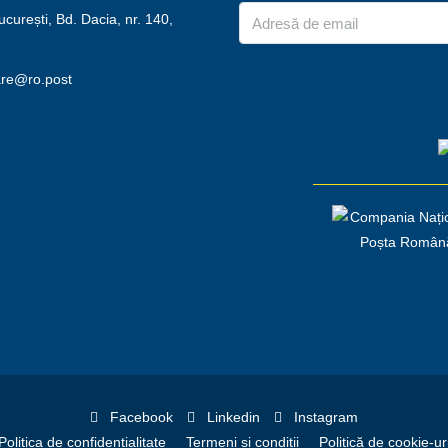
urești, Bd. Dacia, nr. 140,
2
are@ro.post
Facebook
Linkedin
Instagram
Politica de confidențialitate
Termeni și condiții
Politică de cookie-ur