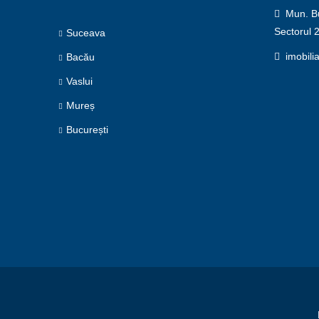
Mun. Buc
Sectorul 
Suceava
imobili
Bacău
Vaslui
Mureș
București