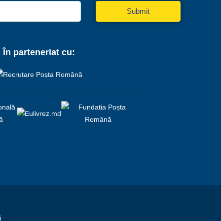
Submit
În parteneriat cu:
i