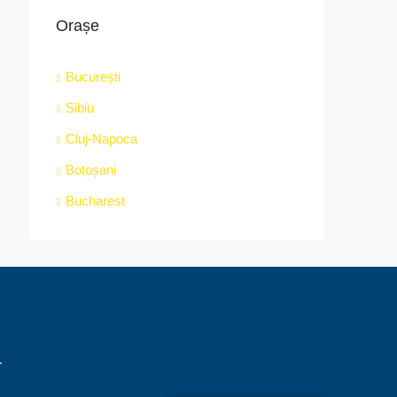
Orașe
București
Sibiu
Cluj-Napoca
Botoșani
Bucharest
r