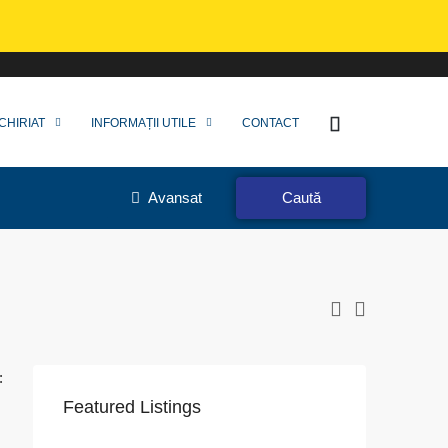
CHIRIAT
INFORMAȚII UTILE
CONTACT
Avansat
Caută
:
Featured Listings
VAPoint, 79, Bulevardul Ion Mihalache, Grivița, Sector 1, București, 011174, România
str. 1 decembrie 1918, nr.18