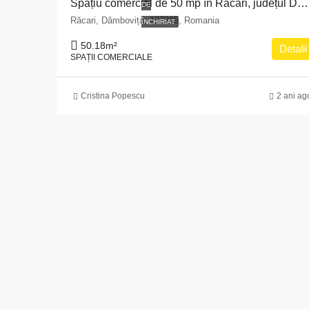
Spațiu comercial de 50 mp în Răcari, județul Dâmbovița
DE
Răcari, Dâmbovița, 137385, Romania
ÎNCHIRIAT
50.18
m²
Detalii
SPAȚII COMERCIALE
Cristina Popescu
2 ani ag