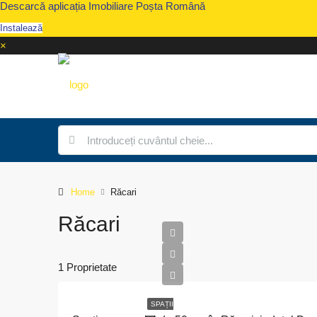
Descarcă aplicația Imobiliare Poșta Română
Instalează
×
Home
Răcari
Răcari
1 Proprietate
SPAȚII