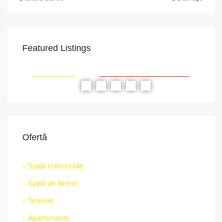
Featured Listings
VAPoint, 79, Bulevardul Ion Mihalache, Grivița, Sector 1, București, 011174, România
str.
RIAT
RECOMANDATE
PROPRIETATEA A FOST ÎNCHIRIATĂ
RE
Ofertă
Spații comerciale
Spații de birouri
Terenuri
Apartamente