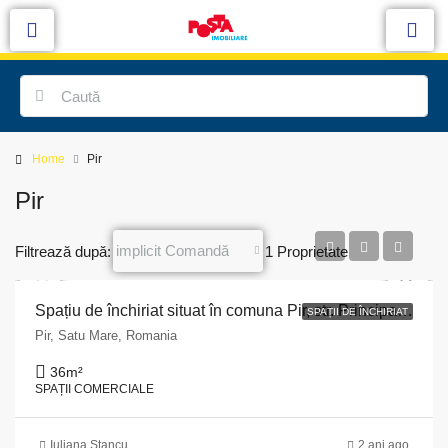
Home
Pir
Pir
implicit Comandă
Filtrează după:
1 Proprietate
Spațiu de închiriat situat în comuna Pir, str. Principală, nr. 205, județul Satu Mare
SPAȚII DE ÎNCHIRIAT
Pir, Satu Mare, Romania
36
m²
SPAȚII COMERCIALE
Iuliana Stancu
2 ani ago