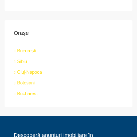
Orașe
București
Sibiu
Cluj-Napoca
Botoșani
Bucharest
Descoperă anunțuri imobiliare în