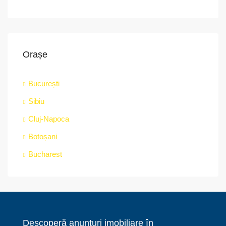
Orașe
București
Sibiu
Cluj-Napoca
Botoșani
Bucharest
Descoperă anunțuri imobiliare în