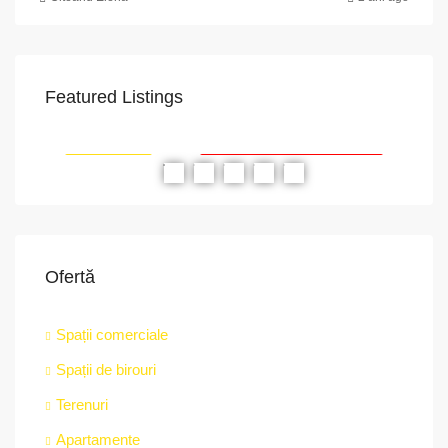
Featured Listings
VAPoint, 79, Bulevardul Ion Mihalache, Grivița, Sector 1, București, 011174, România
str.
RIAT
RECOMANDATE
PROPRIETATEA A FOST ÎNCHIRIATĂ
RE
Ofertă
Spații comerciale
Spații de birouri
Terenuri
Apartamente