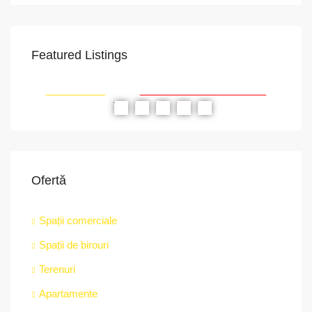
Featured Listings
VAPoint, 79, Bulevardul Ion Mihalache, Grivița, Sector 1, București, 011174, România
str.
RIAT
RECOMANDATE
PROPRIETATEA A FOST ÎNCHIRIATĂ
RE
Ofertă
Spații comerciale
Spații de birouri
Terenuri
Apartamente