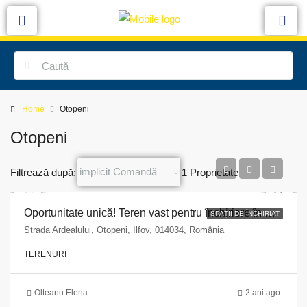
Home
Otopeni
Otopeni
implicit Comandă
Filtrează după:
1 Proprietate
Oportunitate unică! Teren vast pentru închiriere în Otopeni, Ilfov
SPAȚII DE ÎNCHIRIAT
Strada Ardealului, Otopeni, Ilfov, 014034, România
TERENURI
Olteanu Elena
2 ani ago