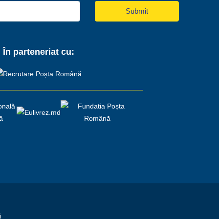
Submit
În parteneriat cu:
i