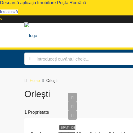
Descarcă aplicația Imobiliare Poșta Română
Instalează
×
Home
Orlești
Orlești
1 Proprietate
SPAȚII DE