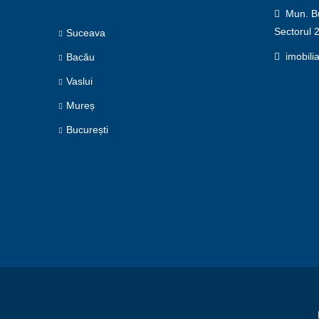
Mun. Buc
Sectorul 
Suceava
imobili
Bacău
Vaslui
Mureș
București