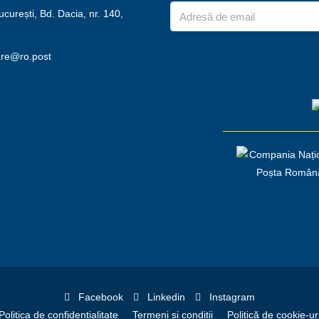
urești, Bd. Dacia, nr. 140,
2
are@ro.post
Facebook
Linkedin
Instagram
Politica de confidențialitate
Termeni și condiții
Politică de cookie-ur