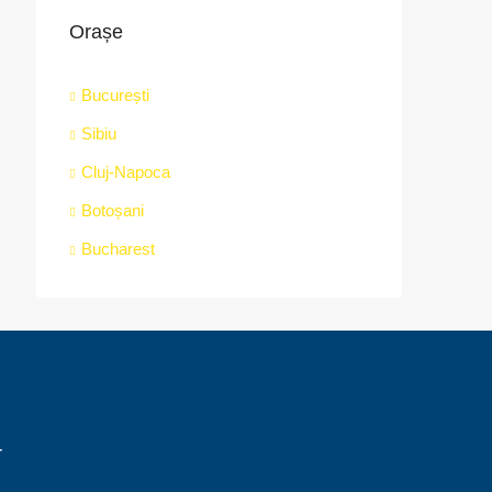
Orașe
București
Sibiu
Cluj-Napoca
Botoșani
Bucharest
r