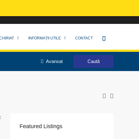
CHIRIAT
INFORMAȚII UTILE
CONTACT
Avansat
Caută
:
Featured Listings
VAPoint, 79, Bulevardul Ion Mihalache, Grivița, Sector 1, București, 011174, România
str. 1 decembrie 1918, nr.18