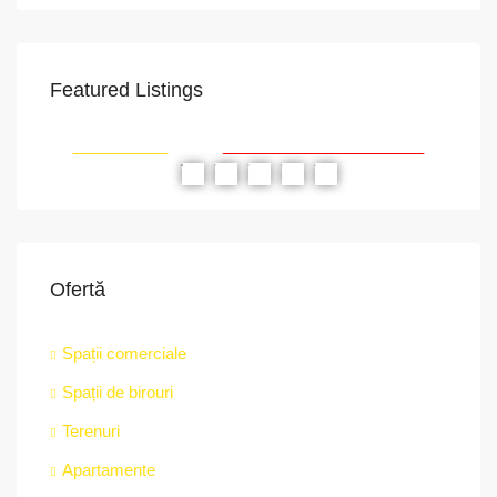
Featured Listings
VAPoint, 79, Bulevardul Ion Mihalache, Grivița, Sector 1, București, 011174, România
str.
RIAT
RECOMANDATE
PROPRIETATEA A FOST ÎNCHIRIATĂ
RE
Ofertă
Spații comerciale
Spații de birouri
Terenuri
Apartamente