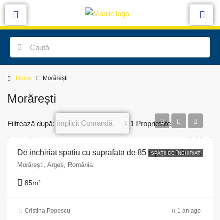
Home
Morărești
Morărești
implicit Comandă
Filtrează după:
1 Proprietate
De inchiriat spatiu cu suprafata de 85 mp situat in comuna Moraresti nr. 14 A, judetul Arges
SPAȚII DE ÎNCHIRIAT
Morărești, Argeș, România
85
m²
Cristina Popescu
1 an ago