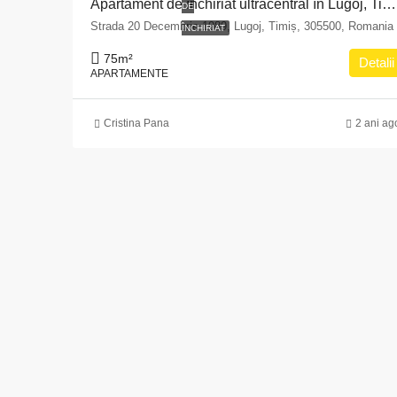
Apartament de închiriat ultracentral în Lugoj, Timiș
DE
Strada 20 Decembrie 1989, Lugoj, Timiș, 305500, Romania
ÎNCHIRIAT
75
m²
Detalii
APARTAMENTE
Cristina Pana
2 ani ag