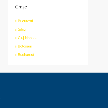
Orașe
București
Sibiu
Cluj-Napoca
Botoșani
Bucharest
r