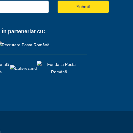
Submit
În parteneriat cu:
i