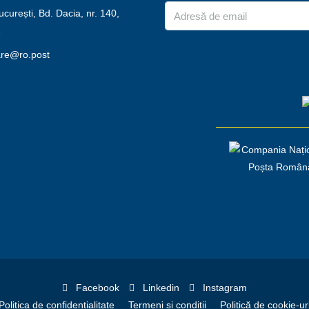
urești, Bd. Dacia, nr. 140,
2
are@ro.post
Facebook
Linkedin
Instagram
Politica de confidențialitate
Termeni și condiții
Politică de cookie-ur