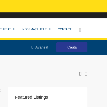
CHIRIAT
INFORMAȚII UTILE
CONTACT
Avansat
Caută
:
Featured Listings
VAPoint, 79, Bulevardul Ion Mihalache, Grivița, Sector 1, București, 011174, România
str. 1 decembrie 1918, nr.18