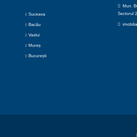
Mun. Buc
Sectorul 
Suceava
imobili
Bacău
Vaslui
Mureș
București