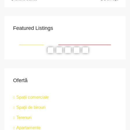
Featured Listings
VAPoint, 79, Bulevardul Ion Mihalache, Grivița, Sector 1, București, 011174, România
str.
RIAT
RECOMANDATE
PROPRIETATEA A FOST ÎNCHIRIATĂ
RE
Ofertă
Spații comerciale
Spații de birouri
Terenuri
Apartamente