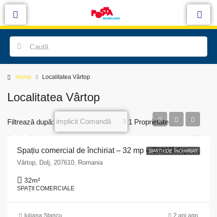
Home
Localitatea Vârtop
Localitatea Vârtop
implicit Comandă
Filtrează după:
1 Proprietate
Spațiu comercial de închiriat – 32 mp – Sat Vârtop, Dolj
SPAȚII DE ÎNCHIRIAT
Vârtop, Dolj, 207610, Romania
32
m²
SPAȚII COMERCIALE
Iuliana Stancu
2 ani ago