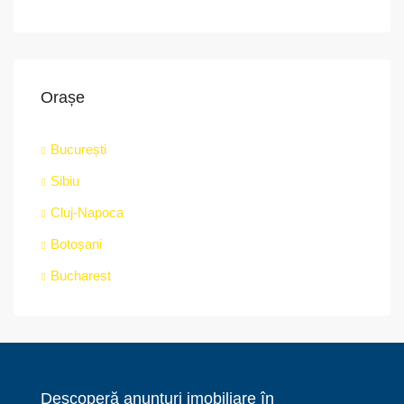
Orașe
București
Sibiu
Cluj-Napoca
Botoșani
Bucharest
Descoperă anunțuri imobiliare în