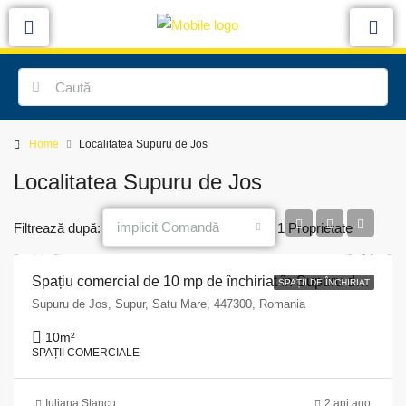
Home
Localitatea Supuru de Jos
Localitatea Supuru de Jos
implicit Comandă
Filtrează după:
1 Proprietate
Spațiu comercial de 10 mp de închiriat în Supuru de Jos, Satu Mare, Strada Obor, bl.3
SPAȚII DE ÎNCHIRIAT
Supuru de Jos, Supur, Satu Mare, 447300, Romania
10
m²
SPAȚII COMERCIALE
Iuliana Stancu
2 ani ago