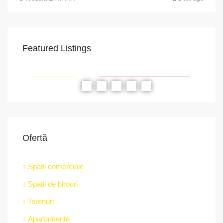
Featured Listings
VAPoint, 79, Bulevardul Ion Mihalache, Grivița, Sector 1, București, 011174, România
str.
RIAT
RECOMANDATE
PROPRIETATEA A FOST ÎNCHIRIATĂ
RE
Ofertă
Spații comerciale
Spații de birouri
Terenuri
Apartamente