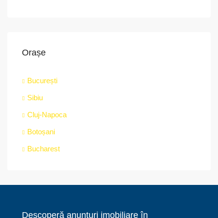
Orașe
București
Sibiu
Cluj-Napoca
Botoșani
Bucharest
Descoperă anunțuri imobiliare în