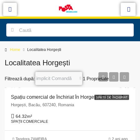
Home
Localitatea Horgești
Localitatea Horgești
implicit Comandă
Filtrează după:
1 Proprietate
Spațiu comercial de închiriat în Horgești, Bacău – 130 mp cu vitrină de 7m
SPAȚII DE ÎNCHIRIAT
Horgești, Bacău, 607240, Romania
64.32
m²
SPAȚII COMERCIALE
Teodora ZAMFIRA
2 ani ago