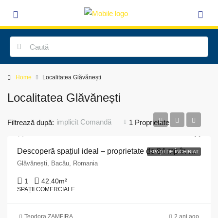
Home
Localitatea Glăvănești
Localitatea Glăvănești
implicit Comandă
Filtrează după:
1 Proprietate
Descoperă spațiul ideal – proprietate de 84 mp în Glăvănești, Bacău
SPAȚII DE ÎNCHIRIAT
Glăvănești, Bacău, Romania
1
42.40
m²
SPAȚII COMERCIALE
Teodora ZAMFIRA
2 ani ago