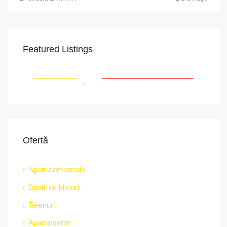
Featured Listings
VAPoint, 79, Bulevardul Ion Mihalache, Grivița, Sector 1, București, 011174, România
RIAT
RECOMANDATE
PROPRIETATEA A FOST ÎNCHIRIATĂ
RE
Ofertă
Spații comerciale
Spații de birouri
str.
Terenuri
Apartamente