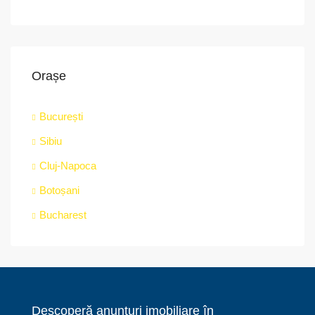
Orașe
București
Sibiu
Cluj-Napoca
Botoșani
Bucharest
Descoperă anunțuri imobiliare în