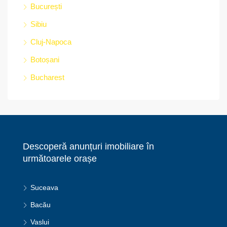
București
Sibiu
Cluj-Napoca
Botoșani
Bucharest
Descoperă anunțuri imobiliare în
următoarele orașe
Suceava
Bacău
Vaslui