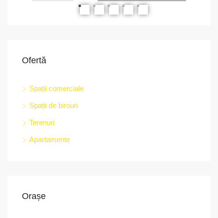
RIAT
RECOMANDATE
PROPRIETATEA A FOST ÎNCHIRIATĂ
RE
Ofertă
Spații comerciale
Spații de birouri
str.
Terenuri
Apartamente
Orașe