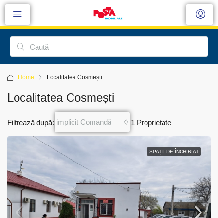
Home
Localitatea Cosmești
Localitatea Cosmești
implicit Comandă
Filtrează după:
1 Proprietate
SPAȚII DE ÎNCHIRIAT