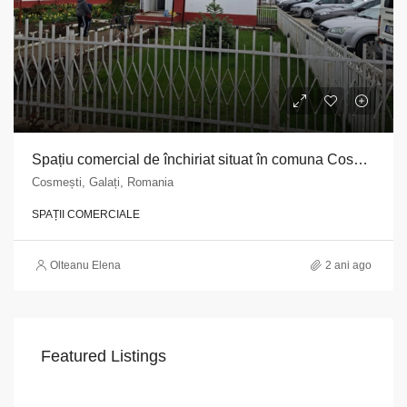
Spațiu comercial de închiriat situat în comuna Cosmești, județul Galați
Cosmești, Galați, Romania
SPAȚII COMERCIALE
Olteanu Elena
2 ani ago
Featured Listings
VAPoint, 79, Bulevardul Ion Mihalache, Grivița, Sector 1, București, 011174, România