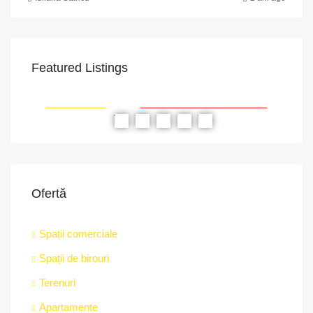
Featured Listings
VAPoint, 79, Bulevardul Ion Mihalache, Grivița, Sector 1, București, 011174, România
str.
RIAT
RECOMANDATE
PROPRIETATEA A FOST ÎNCHIRIATĂ
RE
Ofertă
Spații comerciale
Spații de birouri
Terenuri
Apartamente