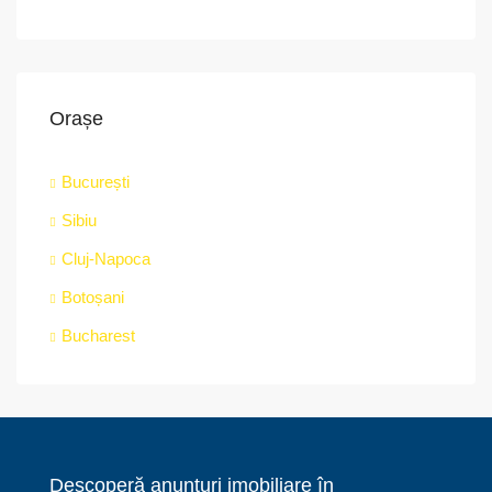
Orașe
București
Sibiu
Cluj-Napoca
Botoșani
Bucharest
Descoperă anunțuri imobiliare în