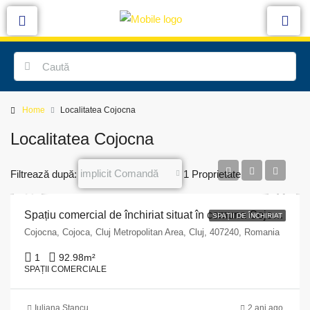
Home
Localitatea Cojocna
Localitatea Cojocna
implicit Comandă
Filtrează după:
1 Proprietate
Spațiu comercial de închiriat situat în comuna Cojocna, str. Ilie Pintilie, nr. 2, județul Cluj
SPAȚII DE ÎNCHIRIAT
Cojocna, Cojoca, Cluj Metropolitan Area, Cluj, 407240, Romania
1
92.98
m²
SPAȚII COMERCIALE
Iuliana Stancu
2 ani ago