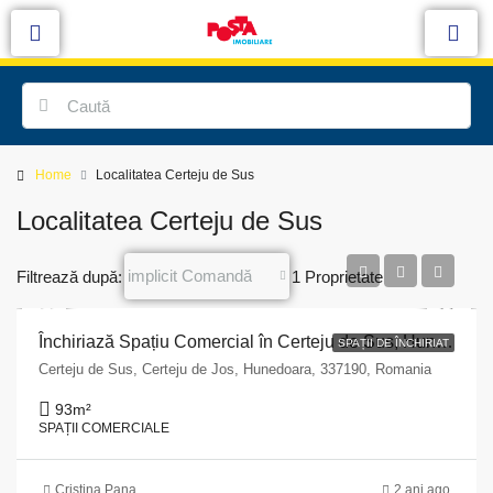
Home
Localitatea Certeju de Sus
Localitatea Certeju de Sus
implicit Comandă
Filtrează după:
1 Proprietate
Închiriază Spațiu Comercial în Certeju de Sus, Hunedoara – 93 mp, Strada Principală 10 Sc.A
SPAȚII DE ÎNCHIRIAT
Certeju de Sus, Certeju de Jos, Hunedoara, 337190, Romania
93
m²
SPAȚII COMERCIALE
Cristina Pana
2 ani ago