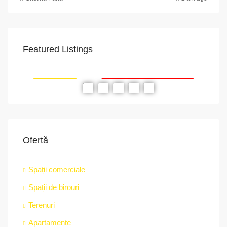
Featured Listings
VAPoint, 79, Bulevardul Ion Mihalache, Grivița, Sector 1, București, 011174, România
str.
RIAT
RECOMANDATE
PROPRIETATEA A FOST ÎNCHIRIATĂ
RE
Ofertă
Spații comerciale
Spații de birouri
Terenuri
Apartamente