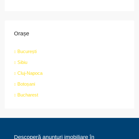
Orașe
București
Sibiu
Cluj-Napoca
Botoșani
Bucharest
Descoperă anunțuri imobiliare în