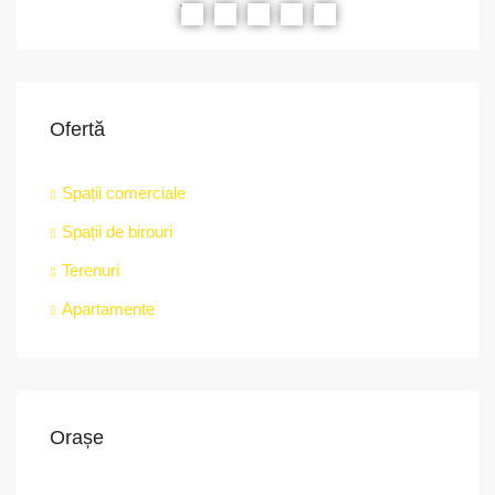
RIAT
RECOMANDATE
PROPRIETATEA A FOST ÎNCHIRIATĂ
RE
Ofertă
Spații comerciale
Spații de birouri
str.
Terenuri
Apartamente
Orașe