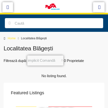
Home
Localitatea Blăgești
Localitatea Blăgești
implicit Comandă
Filtrează după:
0 Proprietate
No listing found.
Featured Listings
VAPoint, 79, Bulevardul Ion Mihalache, Grivița, Sector 1, București, 011174, România