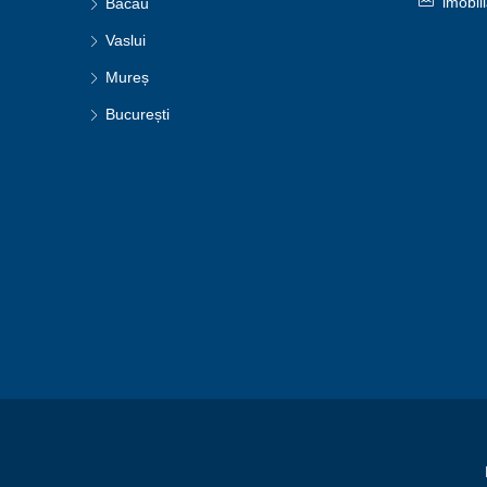
imobil
Bacău
Vaslui
Mureș
București