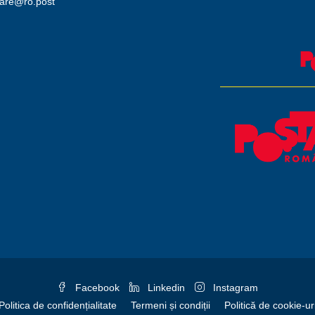
iare@ro.post
Facebook
Linkedin
Instagram
Politica de confidențialitate
Termeni și condiții
Politică de cookie-ur