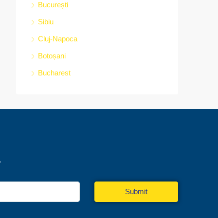
București
Sibiu
Cluj-Napoca
Botoșani
Bucharest
r
Submit