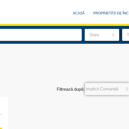
ACASĂ
PROPRIETĂȚI DE ÎNC
Stare
T
implicit Comandă
Filtrează după:
5 situat în Jupiter, str. Gala Galaction, nr. 27, județul Constanța