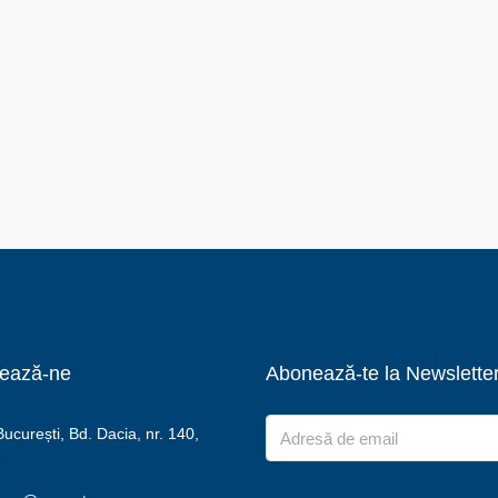
ează-ne
Abonează-te la Newslette
curești, Bd. Dacia, nr. 140,
2