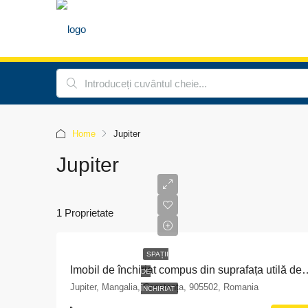
Home
Jupiter
Jupiter
1 Proprietate
SPAȚII
Imobil de închiriat compus din suprafața utilă de 217 mp și teren cu suprafața de 44
DE
Jupiter, Mangalia, Constanța, 905502, Romania
ÎNCHIRIAT