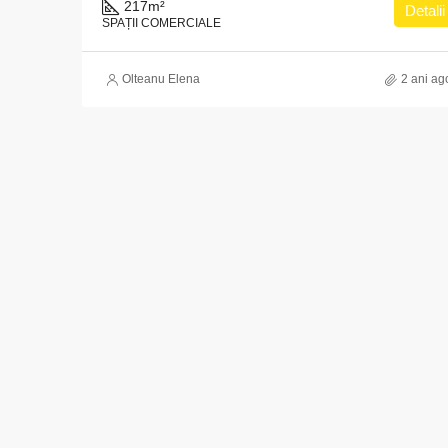
217
m²
Detalii
SPAȚII COMERCIALE
Olteanu Elena
2 ani ag