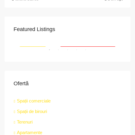
Featured Listings
VAPoint, 79, Bulevardul Ion Mihalache, Grivița, Sector 1, București, 011174, România
str.
RIAT
RECOMANDATE
PROPRIETATEA A FOST ÎNCHIRIATĂ
RE
Ofertă
Spații comerciale
Spații de birouri
Terenuri
Apartamente