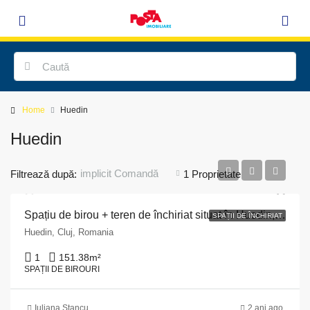
Home
Huedin
Huedin
implicit Comandă
Filtrează după:
1 Proprietate
Spațiu de birou + teren de închiriat situat în Huedin, str. Poștei, nr. 2, județul Cluj
SPAȚII DE ÎNCHIRIAT
Huedin, Cluj, Romania
1
151.38
m²
SPAȚII DE BIROURI
Iuliana Stancu
2 ani ago