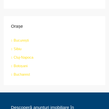
Orașe
București
Sibiu
Cluj-Napoca
Botoșani
Bucharest
Descoperă anunțuri imobiliare în