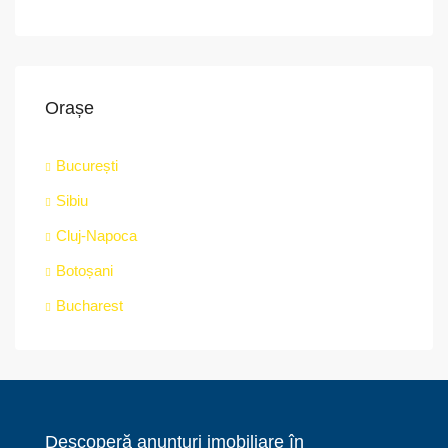
Orașe
București
Sibiu
Cluj-Napoca
Botoșani
Bucharest
Descoperă anunțuri imobiliare în