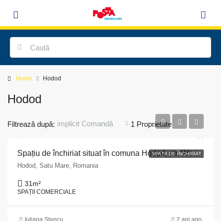
Home
Hodod
Hodod
implicit Comandă
Filtrează după:
1 Proprietate
Spațiu de închiriat situat în comuna Hodod, str. Wesselenyi, nr. 58, județul Satu Mare
SPAȚII DE ÎNCHIRIAT
Hodod, Satu Mare, Romania
31
m²
SPAȚII COMERCIALE
Iuliana Stancu
2 ani ago