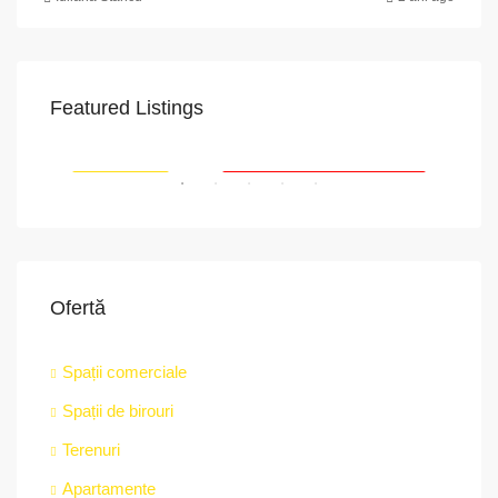
Featured Listings
VAPoint, 79, Bulevardul Ion Mihalache, Grivița, Sector 1, București, 011174, România
RIAT
RECOMANDATE
PROPRIETATEA A FOST ÎNCHIRIATĂ
RE
Ofertă
Spații comerciale
Spații de birouri
str.
Terenuri
Apartamente