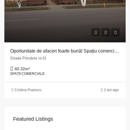
Oportunitate de afaceri foarte bună! Spațiu comercial de 40,32 mp în Grindu, Ialomița!
Strada Primăriei nr.41
40.32
m²
SPAȚII COMERCIALE
Cristina Popescu
2 ani ago
Featured Listings
VAPoint, 79, Bulevardul Ion Mihalache, Grivița, Sector 1, București, 011174, România