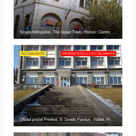
Strada Mitropoliei, The Upper Town, Historic Centre, Sibiu, 550179, Romania
RECOMANDATE
PROPRIETATEA A FOST ÎNCHIRIATĂ
Oficiul poștal Predeal, 8, Strada Panduri, Vlădeț, Predeal, Zona Metropolitană Brașov, Brașov, 505300, Romania