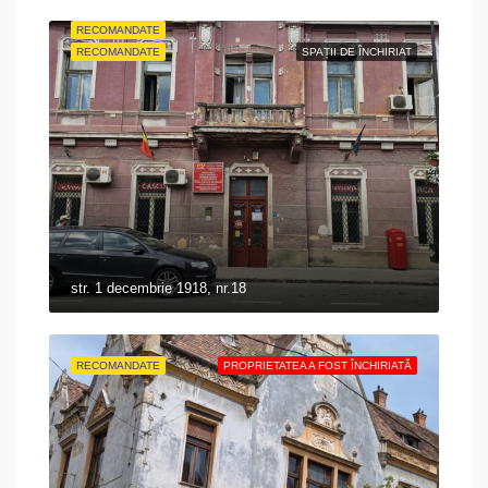
RECOMANDATE
PROPRIETATEA A FOST ÎNCHIRIATĂ
RECOMANDATE
SPAȚII DE ÎNCHIRIAT
str. 1 decembrie 1918, nr.18
RECOMANDATE
PROPRIETATEA A FOST ÎNCHIRIATĂ