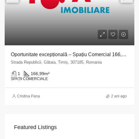
Oportunitate excepțională – Spațiu Comercial 166,99 mp – Str. Republicii Nr. 76, Gătaia, județul Timiș
Strada Republicii, Gătaia, Timiș, 307185, Romania
1
166,99
m²
SPAȚII COMERCIALE
Cristina Pana
2 ani ago
Featured Listings
VAPoint, 79, Bulevardul Ion Mihalache, Grivița, Sector 1, București, 011174, România