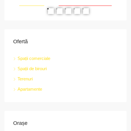
RIAT
RECOMANDATE
PROPRIETATEA A FOST ÎNCHIRIATĂ
RE
Ofertă
Spații comerciale
Spații de birouri
str.
Terenuri
Apartamente
Orașe