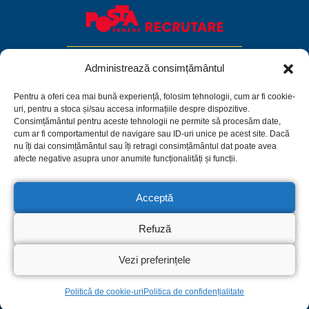
Administrează consimțământul
Pentru a oferi cea mai bună experiență, folosim tehnologii, cum ar fi cookie-
uri, pentru a stoca și/sau accesa informațiile despre dispozitive.
Consimțământul pentru aceste tehnologii ne permite să procesăm date,
cum ar fi comportamentul de navigare sau ID-uri unice pe acest site. Dacă
nu îți dai consimțământul sau îți retragi consimțământul dat poate avea
afecte negative asupra unor anumite funcționalități și funcții.
Acceptă
Facebook
Linkedin
Instagram
Refuză
Politica de confidențialitate
Termeni și condiții
Politică de cookie-uri
Vezi preferințele
© 2026 C.N. Poșta Română S.A.
Politică de cookie-uri
Politica de confidențialitate