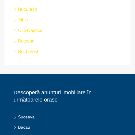
București
Sibiu
Cluj-Napoca
Botoșani
Bucharest
Descoperă anunțuri imobiliare în
următoarele orașe
Suceava
Bacău