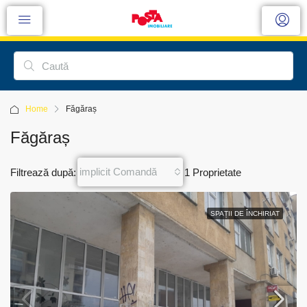
Home
Făgăraș
Făgăraș
implicit Comandă
Filtrează după:
1 Proprietate
SPAȚII DE ÎNCHIRIAT