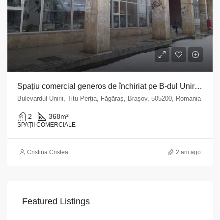
Spațiu comercial generos de închiriat pe B-dul Unirii nr. 1B, Făgăraș
Bulevardul Unirii, Titu Perția, Făgăraș, Brașov, 505200, Romania
2
368
m²
SPAȚII COMERCIALE
Cristina Cristea
2 ani ago
Featured Listings
VAPoint, 79, Bulevardul Ion Mihalache, Grivița, Sector 1, București, 011174, România