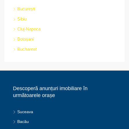
București
Sibiu
Cluj-Napoca
Botoșani
Bucharest
Descoperă anunțuri imobiliare în
următoarele orașe
Suceava
Bacău