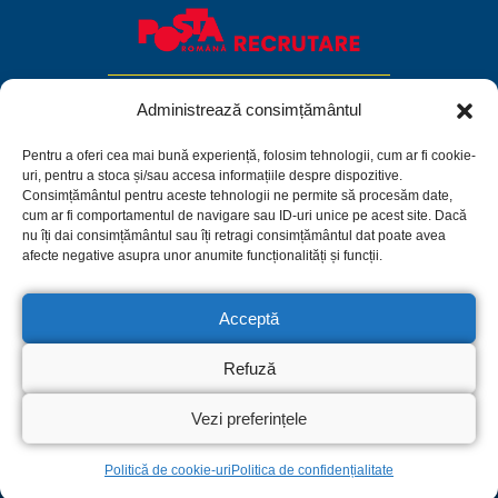
Administrează consimțământul
Pentru a oferi cea mai bună experiență, folosim tehnologii, cum ar fi cookie-
uri, pentru a stoca și/sau accesa informațiile despre dispozitive.
Consimțământul pentru aceste tehnologii ne permite să procesăm date,
cum ar fi comportamentul de navigare sau ID-uri unice pe acest site. Dacă
nu îți dai consimțământul sau îți retragi consimțământul dat poate avea
afecte negative asupra unor anumite funcționalități și funcții.
Acceptă
Facebook
Linkedin
Instagram
Refuză
Politica de confidențialitate
Termeni și condiții
Politică de cookie-uri
Vezi preferințele
© 2026 C.N. Poșta Română S.A.
Politică de cookie-uri
Politica de confidențialitate