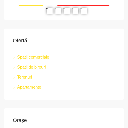
RIAT
RECOMANDATE
PROPRIETATEA A FOST ÎNCHIRIATĂ
RE
Ofertă
Spații comerciale
Spații de birouri
str.
Terenuri
Apartamente
Orașe