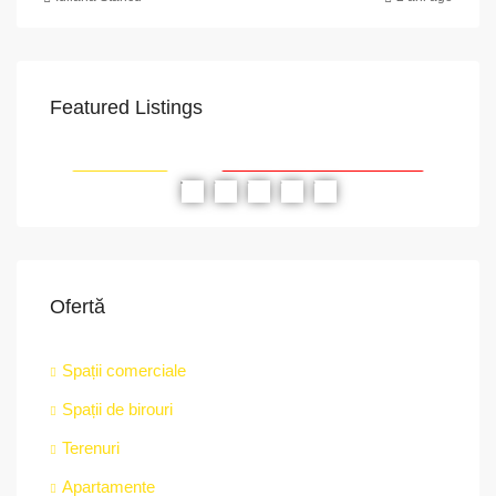
Featured Listings
VAPoint, 79, Bulevardul Ion Mihalache, Grivița, Sector 1, București, 011174, România
RIAT
RECOMANDATE
PROPRIETATEA A FOST ÎNCHIRIATĂ
RE
Ofertă
Spații comerciale
Spații de birouri
str.
Terenuri
Apartamente