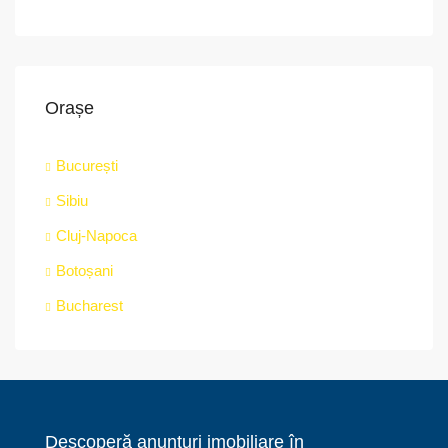
Orașe
București
Sibiu
Cluj-Napoca
Botoșani
Bucharest
Descoperă anunțuri imobiliare în