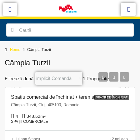
Home
Câmpia Turzii
Câmpia Turzii
implicit Comandă
Filtrează după:
1 Proprietate
Spațiu comercial de închiriat + teren situat în orașul Câmpia Turzii, Strada Gării, nr.1, județul Cluj
SPAȚII DE ÎNCHIRIAT
Câmpia Turzii, Cluj, 405100, Romania
4
348.52
m²
SPAȚII COMERCIALE
Iuliana Stancu
2 ani ago