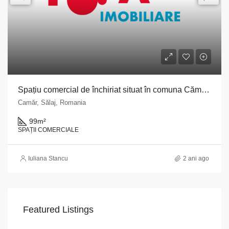
Spațiu comercial de închiriat situat în comuna Cămar, str. Principală, ap. 1, județul Sălaj
Camăr, Sălaj, Romania
99
m²
SPAȚII COMERCIALE
Iuliana Stancu
2 ani ago
Featured Listings
VAPoint, 79, Bulevardul Ion Mihalache, Grivița, Sector 1, București, 011174, România