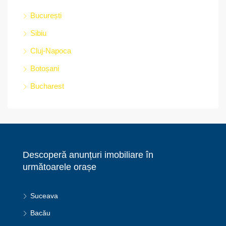
București
Sibiu
Cluj-Napoca
Botoșani
Bucharest
Descoperă anunțuri imobiliare în
următoarele orașe
Suceava
Bacău