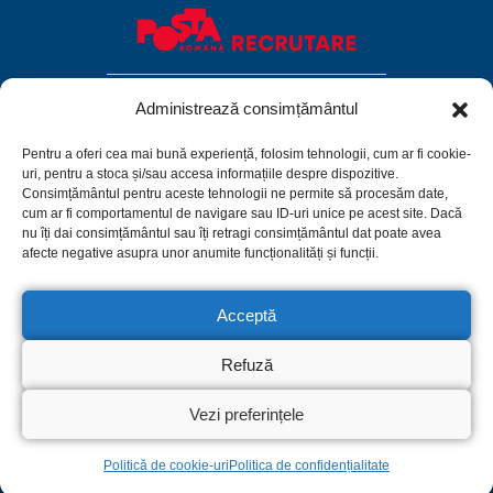
Administrează consimțământul
Pentru a oferi cea mai bună experiență, folosim tehnologii, cum ar fi cookie-
uri, pentru a stoca și/sau accesa informațiile despre dispozitive.
Consimțământul pentru aceste tehnologii ne permite să procesăm date,
cum ar fi comportamentul de navigare sau ID-uri unice pe acest site. Dacă
nu îți dai consimțământul sau îți retragi consimțământul dat poate avea
afecte negative asupra unor anumite funcționalități și funcții.
Acceptă
Facebook
Linkedin
Instagram
Refuză
Politica de confidențialitate
Termeni și condiții
Politică de cookie-uri
Vezi preferințele
© 2026 C.N. Poșta Română S.A.
Politică de cookie-uri
Politica de confidențialitate