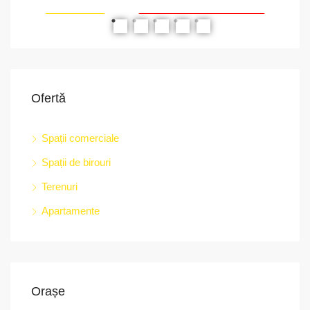
RIAT
RECOMANDATE
PROPRIETATEA A FOST ÎNCHIRIATĂ
RE
Ofertă
Spații comerciale
Spații de birouri
str.
Terenuri
Apartamente
Orașe