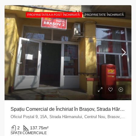
PROPRIETATEA A FOST ÎNCHIRIATĂ
PROPRIETATE ÎNCHIRIATĂ
Spațiu Comercial de Închiriat în Brașov, Strada Hărmanului nr. 15 A
Oficiul Poștal 9, 15A, Strada Hărmanului, Centrul Nou, Brasov, Zona Metropolitană Brașov, Brașov, 500580, Romania
2
137.75
m²
SPAȚII COMERCIALE