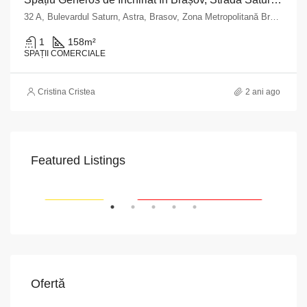
32 A, Bulevardul Saturn, Astra, Brasov, Zona Metropolitană Brașov, Brașov, 500342, Romania
1
158
m²
SPAȚII COMERCIALE
Cristina Cristea
2 ani ago
Featured Listings
VAPoint, 79, Bulevardul Ion Mihalache, Grivița, Sector 1, București, 011174, România
RIAT
RECOMANDATE
PROPRIETATEA A FOST ÎNCHIRIATĂ
RE
Ofertă