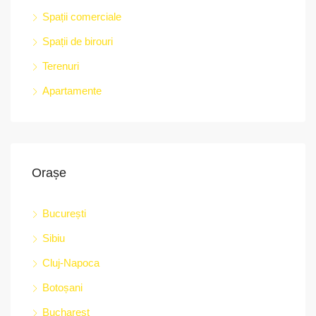
Spații comerciale
Spații de birouri
str.
Terenuri
Apartamente
Orașe
București
Sibiu
Cluj-Napoca
Botoșani
Bucharest