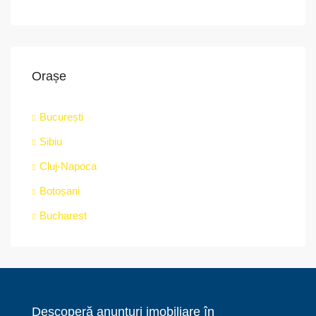
Orașe
București
Sibiu
Cluj-Napoca
Botoșani
Bucharest
Descoperă anunțuri imobiliare în