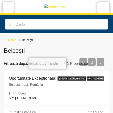
Home
Belcești
Belcești
implicit Comandă
Filtrează după:
1 Proprietate
Oportunitate Excepțională: Închiriați Proprietatea din Belcești, Iași!
SPAȚII DE ÎNCHIRIAT
HOT OFFER
Belcești, Iași, România
69.33
m²
SPAȚII COMERCIALE
Cristina Popescu
2 ani ago