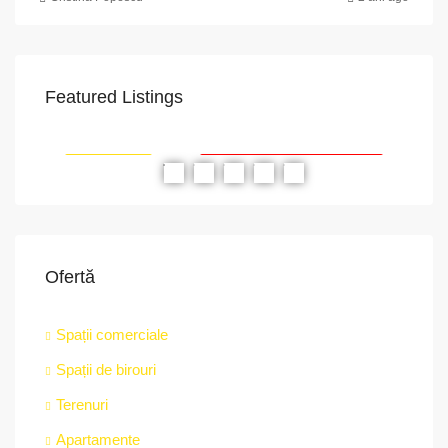
Featured Listings
VAPoint, 79, Bulevardul Ion Mihalache, Grivița, Sector 1, București, 011174, România
str.
RIAT
RECOMANDATE
PROPRIETATEA A FOST ÎNCHIRIATĂ
RE
Ofertă
Spații comerciale
Spații de birouri
Terenuri
Apartamente