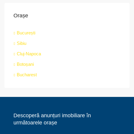
Orașe
București
Sibiu
Cluj-Napoca
Botoșani
Bucharest
Descoperă anunțuri imobiliare în
următoarele orașe