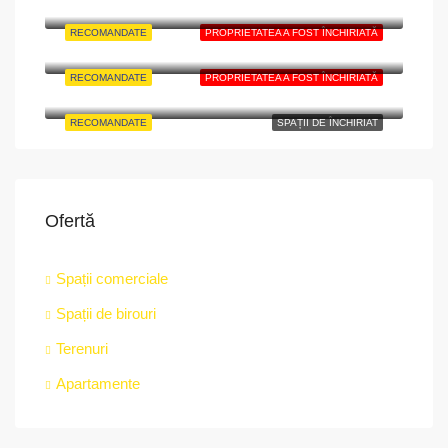
Strada Mitropoliei, The Upper Town, Historic Centre, Sibiu, 550179, Romania
RECOMANDATE
PROPRIETATEA A FOST ÎNCHIRIATĂ
Oficiul poștal Predeal, 8, Strada Panduri, Vlădeț, Predeal, Zona Metropolitană Brașov, Brașov, 505300, Romania
RECOMANDATE
PROPRIETATEA A FOST ÎNCHIRIATĂ
Târgu Mureș, Strada Revoluției,nr.2A, Mureș
RECOMANDATE
SPAȚII DE ÎNCHIRIAT
Ofertă
Spații comerciale
Spații de birouri
Terenuri
Apartamente