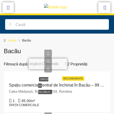
Home
Bacău
Bacău
implicit Comandă
Filtrează după:
2 Proprietăți
RECOMANDATE
SPAȚII
Spațiu comercial central de închiriat în Bacău – 99 mp pe Strada Mărășești nr. 8
DE
Calea Mărășești, Bacău, 600018, România
ÎNCHIRIAT
1
85.00
m²
SPAȚII COMERCIALE