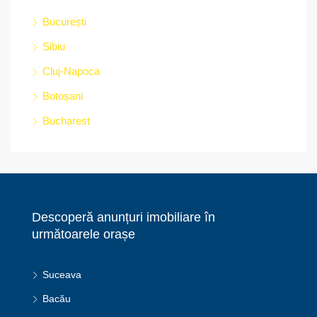
București
Sibiu
Cluj-Napoca
Botoșani
Bucharest
Descoperă anunțuri imobiliare în
următoarele orașe
Suceava
Bacău