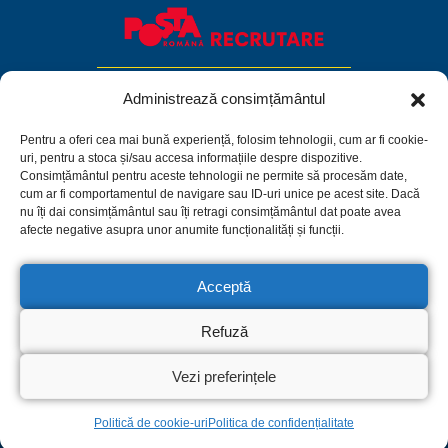
Administrează consimțământul
Pentru a oferi cea mai bună experiență, folosim tehnologii, cum ar fi cookie-
uri, pentru a stoca și/sau accesa informațiile despre dispozitive.
Consimțământul pentru aceste tehnologii ne permite să procesăm date,
cum ar fi comportamentul de navigare sau ID-uri unice pe acest site. Dacă
nu îți dai consimțământul sau îți retragi consimțământul dat poate avea
afecte negative asupra unor anumite funcționalități și funcții.
Acceptă
Facebook
Linkedin
Instagram
Refuză
Politica de confidențialitate
Termeni și condiții
Politică de cookie-uri
Vezi preferințele
© 2026 C.N. Poșta Română S.A.
Politică de cookie-uri
Politica de confidențialitate