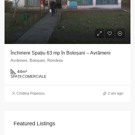
Închiriere Spațiu 63 mp în Botoșani – Avrămeni
Avrămeni, Botoșani, România
44
m²
SPAȚII COMERCIALE
Cristina Popescu
2 ani ago
Featured Listings
VAPoint, 79, Bulevardul Ion Mihalache, Grivița, Sector 1, București, 011174, România