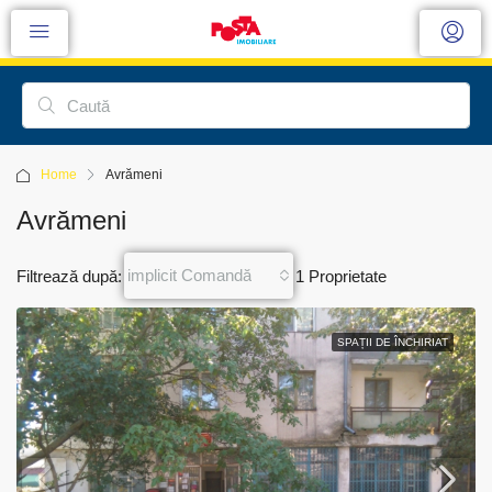
Home
Avrămeni
Avrămeni
implicit Comandă
Filtrează după:
1 Proprietate
SPAȚII DE ÎNCHIRIAT