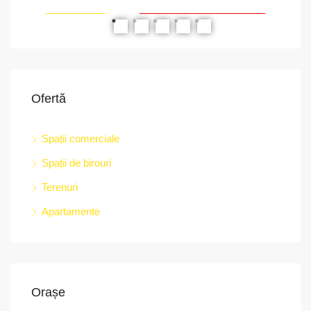
RIAT
RECOMANDATE
PROPRIETATEA A FOST ÎNCHIRIATĂ
RE
Ofertă
Spații comerciale
Spații de birouri
str.
Terenuri
Apartamente
Orașe