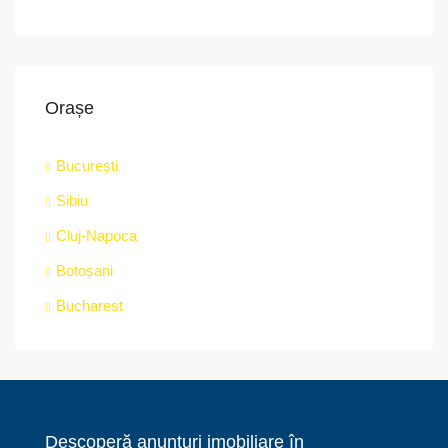
Orașe
București
Sibiu
Cluj-Napoca
Botoșani
Bucharest
Descoperă anunțuri imobiliare în