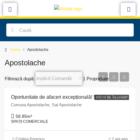
Home
Apostolache
Apostolache
implicit Comandă
Filtrează după:
1 Proprietate
Oportunitate de afaceri excepțională! Spațiu comercial de 59 mp în localitatea Apostolache, județul Prahova!
SPAȚII DE ÎNCHIRIAT
Comuna Apostolache, Sat Apostolache
58.85
m²
SPAȚII COMERCIALE
Cristina Popescu
2 ani ago