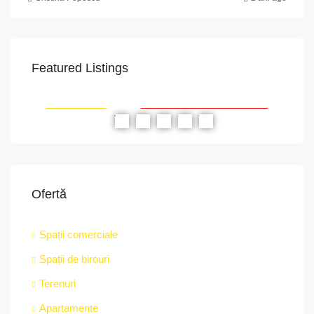
Featured Listings
VAPoint, 79, Bulevardul Ion Mihalache, Grivița, Sector 1, București, 011174, România
str.
RIAT
RECOMANDATE
PROPRIETATEA A FOST ÎNCHIRIATĂ
RE
Ofertă
Spații comerciale
Spații de birouri
Terenuri
Apartamente