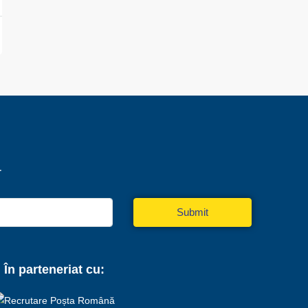
r
Submit
În parteneriat cu: