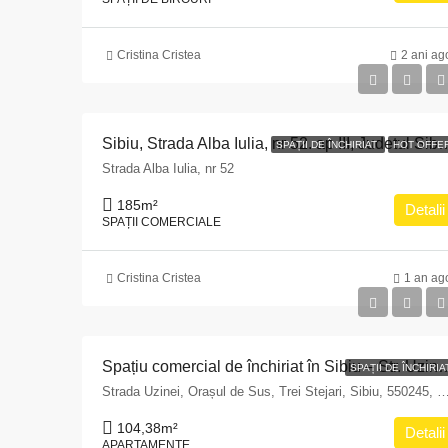
Cristina Cristea
2 ani ag
Sibiu, Strada Alba Iulia, nr 52. ap II
SPAȚII DE ÎNCHIRIAT
HOT OFFE
Strada Alba Iulia, nr 52
185
m²
Detalii
SPAȚII COMERCIALE
Cristina Cristea
1 an ag
Spațiu comercial de închiriat în Sibiu – Str. Uzinei, 
SPAȚII DE ÎNCHIRIA
Strada Uzinei, Orașul de Sus, Trei Stejari, Sibiu, 5502
104,38
m²
Detalii
APARTAMENTE