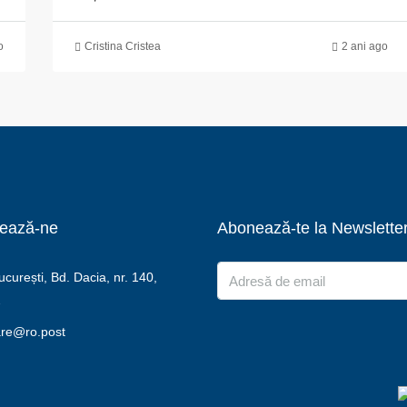
o
Cristina Cristea
2 ani ago
ează-ne
Abonează-te la Newslette
urești, Bd. Dacia, nr. 140,
2
are@ro.post