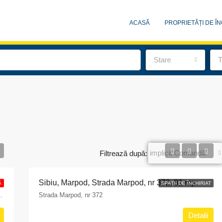
ACASĂ
PROPRIETĂȚI DE ÎN
Stare
T
implicit Comandă
Filtrează după:
 etaj 1, județ Sibiu
Sibiu, Marpod, Strada Marpod, nr 372, 81 mp
Ă
SPAȚII DE ÎNCHIRIAT
entre, Sibiu, 550179, Romania
Strada Marpod, nr 372
RECOMANDATE
SPAȚII DE Î
Detalii