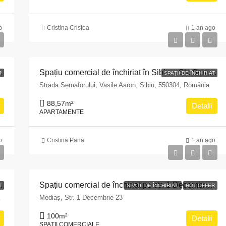
o
Cristina Cristea
1 an ago
I, Judetul Sibiu, 185 mp
Spațiu comercial de închiriat în Sibiu – Str. Semaforului, Cartier Vasile Aron
R
SPAȚII DE ÎNCHIRIAT
Strada Semaforului, Vasile Aaron, Sibiu, 550304, România
88,57
m²
Detalii
APARTAMENTE
o
Cristina Pana
1 an ago
zona Gării și Spitalului Județean
Spațiu comercial de închiriat pe str. 1 Decembrie 23, Mediaș
T
SPAȚII DE ÎNCHIRIAT
HOT OFFER
45, România
Mediaș, Str. 1 Decembrie 23
100
m²
Detalii
SPAȚII COMERCIALE