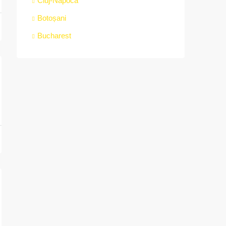
Cluj-Napoca
Botoșani
Bucharest