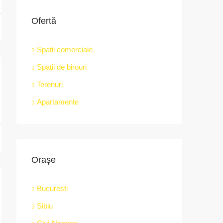
Ofertă
Spații comerciale
Târgu Mureș, Strada Revoluției,nr.2A, Mureș
Spații de birouri
Terenuri
Apartamente
Orașe
București
Sibiu