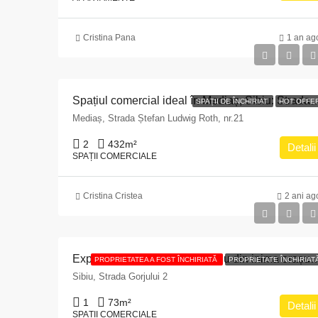
Cristina Pana
1 an ag
Spațiul comercial ideal în Mediaș, Sibiu: Strada
SPAȚII DE ÎNCHIRIAT
HOT OFFE
Mediaș, Strada Ștefan Ludwig Roth, nr.21
2
432
m²
Detalii
SPAȚII COMERCIALE
Cristina Cristea
2 ani ag
Experimentează vibrantul Sibiu din inima orașului: Strada Gorjului nr. 2 – 
PROPRIETATEA A FOST ÎNCHIRIATĂ
PROPRIETATE ÎNCHIRIAT
Sibiu, Strada Gorjului 2
1
73
m²
Detalii
SPAȚII COMERCIALE