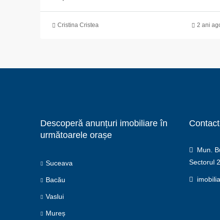
Cristina Cristea
2 ani ag
Descoperă anunțuri imobiliare în
Contact
următoarele orașe
Mun. Buc
Sectorul 
Suceava
imobili
Bacău
Vaslui
Mureș