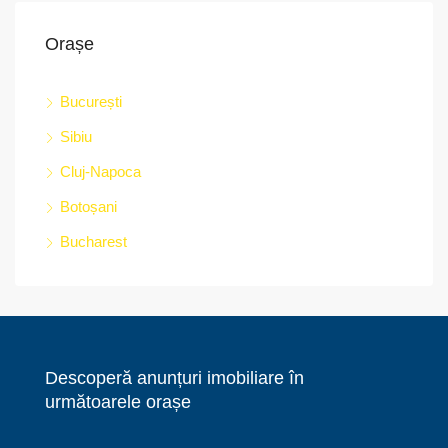
Orașe
București
Sibiu
Cluj-Napoca
Botoșani
Bucharest
Descoperă anunțuri imobiliare în
următoarele orașe