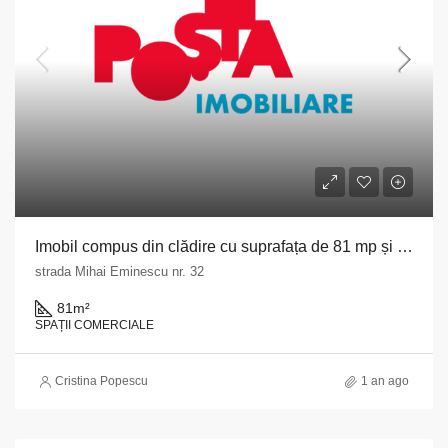
Imobil compus din clădire cu suprafața de 81 mp și teren cu suprafața de 96 mp situat în comuna Dragoș Voda, strada Mihai Eminescu nr. 32, județul Călărași
strada Mihai Eminescu nr. 32
81
m²
SPAȚII COMERCIALE
Cristina Popescu
1 an ago