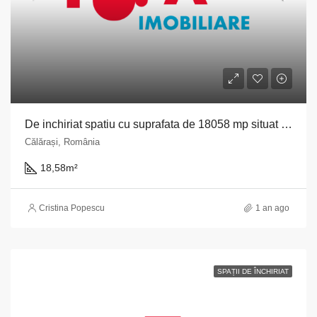
De inchiriat spatiu cu suprafata de 18058 mp situat in Municipiul Calarasi, str. Prelungirea Bucuresti nr. 4, bloc M4, judetul Calarasi
Călărași, România
18,58
m²
Cristina Popescu
1 an ago
SPAȚII DE ÎNCHIRIAT