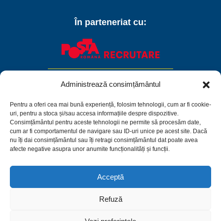
În parteneriat cu:
Administrează consimțământul
Pentru a oferi cea mai bună experiență, folosim tehnologii, cum ar fi cookie-
uri, pentru a stoca și/sau accesa informațiile despre dispozitive.
Consimțământul pentru aceste tehnologii ne permite să procesăm date,
cum ar fi comportamentul de navigare sau ID-uri unice pe acest site. Dacă
nu îți dai consimțământul sau îți retragi consimțământul dat poate avea
afecte negative asupra unor anumite funcționalități și funcții.
Acceptă
Facebook
Linkedin
Instagram
Refuză
Politica de confidențialitate
Termeni și condiții
Politică de cookie-uri