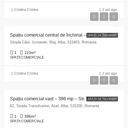
Cristina Cristea
2 ani ago
Spațiu comercial central de închiriat – 110 mp – Str. Gării Nr. 3, Blaj
SPAȚII DE ÎNCHIRIAT
Strada Gării, Izvoarele, Blaj, Alba, 515403, Romania
1
110
m²
SPAȚII COMERCIALE
Cristina Cristea
2 ani ago
Spațiu comercial vast – 396 mp – Str. Transilvaniei nr. 62, Aiud
SPAȚII DE ÎNCHIRIAT
62, Strada Transilvaniei, Aiud, Alba, 515200, Romania
1
396
m²
SPAȚII COMERCIALE