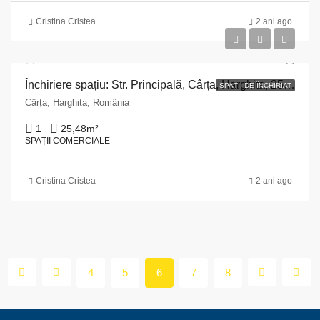
Cristina Cristea
2 ani ago
Închiriere spațiu: Str. Principală, Cârța, Harghita, 25,48 mp, structură beton!
SPAȚII DE ÎNCHIRIAT
Cârța, Harghita, România
1
25,48
m²
SPAȚII COMERCIALE
Cristina Cristea
2 ani ago
4
5
6
7
8