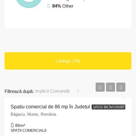
84%
Other
Listings (78)
implicit Comandă
Filtrează după:
Spatiu comercial de 86 mp în Județul Mureș | Oportunitate perfectă pentru afacerea ta
SPAȚII DE ÎNCHIRIAT
Băgaciu, Mureș, România
86
m²
SPAȚII COMERCIALE