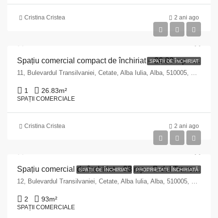
Cristina Cristea
2 ani ago
Spațiu comercial compact de închiriat – 26.83 mp – B-dul Transilvaniei Nr. 11, Alba Iulia
SPAȚII DE ÎNCHIRIAT
11, Bulevardul Transilvaniei, Cetate, Alba Iulia, Alba, 510005, Romania
1
26.83
m²
SPAȚII COMERCIALE
Cristina Cristea
2 ani ago
Spațiu comercial de închiriat – 93 mp – B-dul Transilvaniei Nr. 12, bloc 27, Alba Iulia
SPAȚII DE ÎNCHIRIAT
PROPRIETATE ÎNCHIRIATĂ
12, Bulevardul Transilvaniei, Cetate, Alba Iulia, Alba, 510005, Romania
2
93
m²
SPAȚII COMERCIALE