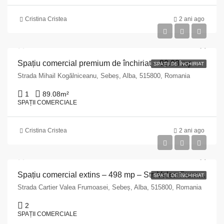
Cristina Cristea
2 ani ago
Spațiu comercial premium de închiriat – 89.08 mp – Str. Mihail Kogălniceanu Nr. 146, Sebeș
SPAȚII DE ÎNCHIRIAT
Strada Mihail Kogălniceanu, Sebeș, Alba, 515800, Romania
1
89.08
m²
SPAȚII COMERCIALE
Cristina Cristea
2 ani ago
Spațiu comercial extins – 498 mp – Str. Valea Frumoasei, Sebeș
SPAȚII DE ÎNCHIRIAT
Strada Cartier Valea Frumoasei, Sebeș, Alba, 515800, Romania
2
SPAȚII COMERCIALE