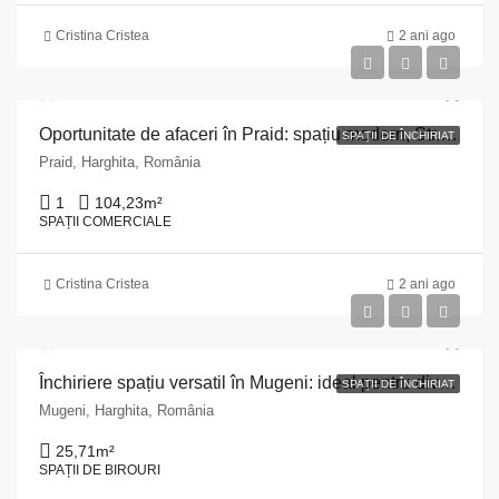
Cristina Cristea
2 ani ago
Oportunitate de afaceri în Praid: spațiu modern, Str. Principală, 104 mp, structură beton!
SPAȚII DE ÎNCHIRIAT
Praid, Harghita, România
1
104,23
m²
SPAȚII COMERCIALE
Cristina Cristea
2 ani ago
Închiriere spațiu versatil în Mugeni: ideal pentru diverse utilizări
SPAȚII DE ÎNCHIRIAT
Mugeni, Harghita, România
25,71
m²
SPAȚII DE BIROURI