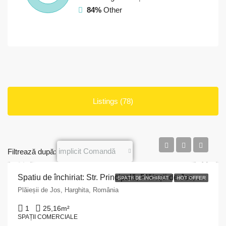
84%
Other
Listings (78)
implicit Comandă
Filtrează după:
Spatiu de închiriat: Str. Principală, Plăieșii de Jos, Harghita, 25,16 mp
SPAȚII DE ÎNCHIRIAT
HOT OFFER
Plăieșii de Jos, Harghita, România
1
25,16
m²
SPAȚII COMERCIALE