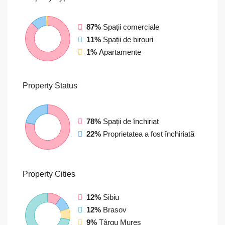
87%
Spații comerciale
11%
Spații de birouri
1%
Apartamente
Property
Status
78%
Spații de închiriat
22%
Proprietatea a fost închiriată
Property
Cities
12%
Sibiu
12%
Brasov
9%
Târgu Mureș