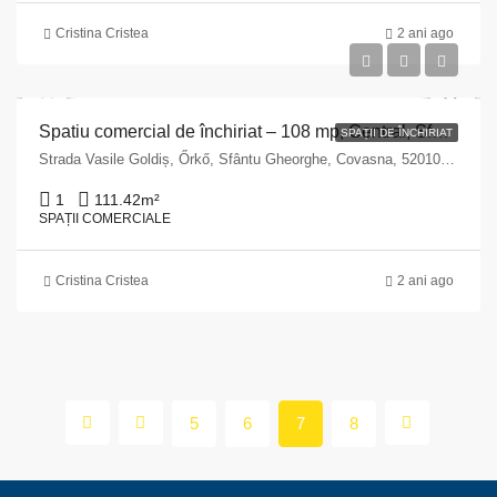
Cristina Cristea
2 ani ago
Spatiu comercial de închiriat – 108 mp, Central, Sfântu Gheorghe, Str. Vasile Goldiș nr. 5
SPAȚII DE ÎNCHIRIAT
Strada Vasile Goldiș, Őrkő, Sfântu Gheorghe, Covasna, 520100, Romania
1
111.42
m²
SPAȚII COMERCIALE
Cristina Cristea
2 ani ago
5
6
7
8