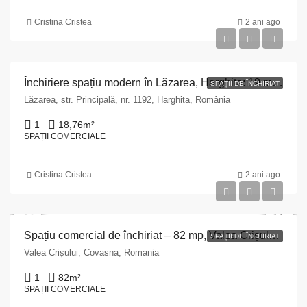
Cristina Cristea
2 ani ago
Închiriere spațiu modern în Lăzarea, Harghita: 19 mp, structură de beton, regim P+3!
SPAȚII DE ÎNCHIRIAT
Lăzarea, str. Principală, nr. 1192, Harghita, România
1
18,76
m²
SPAȚII COMERCIALE
Cristina Cristea
2 ani ago
Spațiu comercial de închiriat – 82 mp, Valea Crișului, Str. Principală nr. 137
SPAȚII DE ÎNCHIRIAT
Valea Crișului, Covasna, Romania
1
82
m²
SPAȚII COMERCIALE