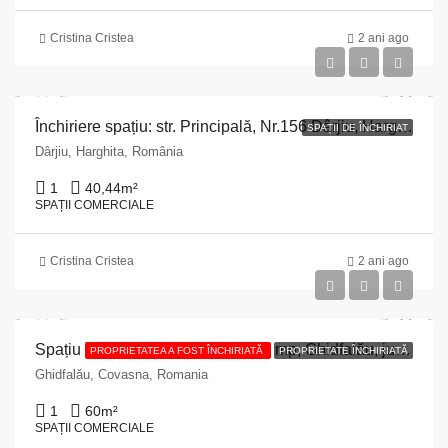
Cristina Cristea
2 ani ago
Închiriere spațiu: str. Principală, Nr.156 Dârjiu, Harghita, 40 mp, structură beton!
SPAȚII DE ÎNCHIRIAT
Dârjiu, Harghita, România
1
40,44
m²
SPAȚII COMERCIALE
Cristina Cristea
2 ani ago
Spațiu comercial de închiriat – 21 mp, Ghidfalău, județul Covasna
PROPRIETATEA A FOST ÎNCHIRIATĂ
PROPRIETATE ÎNCHIRIATĂ
Ghidfalău, Covasna, Romania
1
60
m²
SPAȚII COMERCIALE