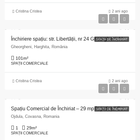
Cristina Cristea
2 ani ago
Închiriere spațiu: str. Libertății, nr 24 Gheorgheni, Harghita
SPAȚII DE ÎNCHIRIAT
Gheorgheni, Harghita, România
101
m²
SPAȚII COMERCIALE
Cristina Cristea
2 ani ago
Spațiu Comercial de Închiriat – 29 mp în județul Covasna, Ojdula
SPAȚII DE ÎNCHIRIAT
Ojdula, Covasna, Romania
1
29
m²
SPAȚII COMERCIALE