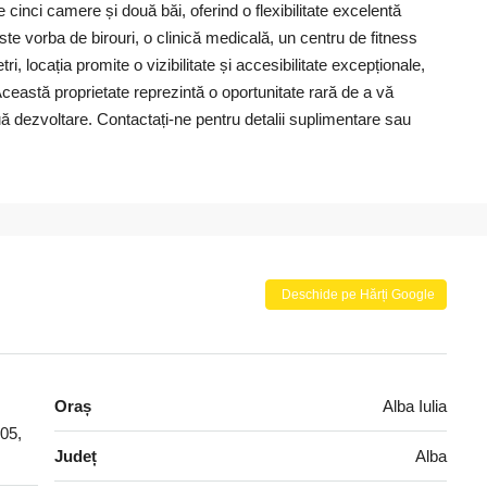
 cinci camere și două băi, oferind o flexibilitate excelentă
este vorba de birouri, o clinică medicală, un centru de fitness
 locația promite o vizibilitate și accesibilitate excepționale,
Această proprietate reprezintă o oportunitate rară de a vă
uă dezvoltare. Contactați-ne pentru detalii suplimentare sau
Deschide pe Hărți Google
Oraș
Alba Iulia
005,
Județ
Alba