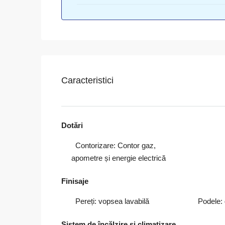
Caracteristici
Dotări
Contorizare: Contor gaz,
apometre și energie electrică
Finisaje
Pereți: vopsea lavabilă
Podele: 
Sistem de încălzire și climatizare