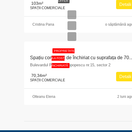
OFFER
103
m²
Detalii
SPAȚII COMERCIALE
Cristina Pana
o săptămână ag
PROPRIETATE
Spațiu comercial de închiriat cu suprafața de 70,34 mp situat în Municipiul Bucureș
A A FOST
Bulevardul Pache Protopopescu nr.15, sector 2
ÎNCHIRIATĂ
70,34
m²
Detalii
SPAȚII COMERCIALE
Olteanu Elena
2 luni ag