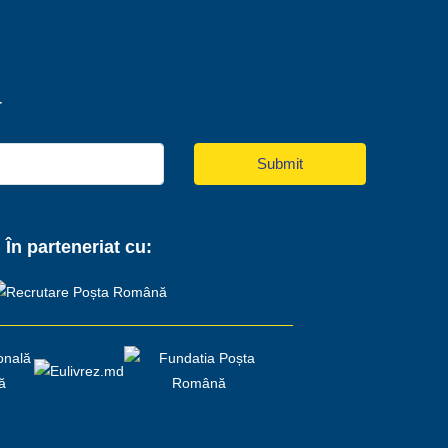
r
Submit
În parteneriat cu: