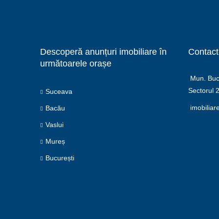
Descoperă anunțuri imobiliare în
Contact
următoarele orașe
Mun. Bucu
Sectorul 
Suceava
imobiliar
Bacău
Vaslui
Mureș
București