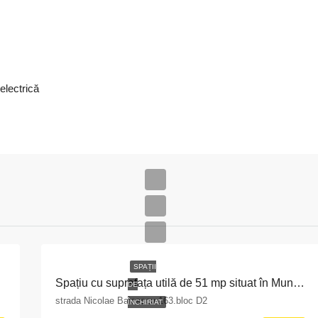
electrică
SPAȚII
rculane
Spațiu cu suprafața utilă de 51 mp situat în Municipiul Pitești, str. Nicolae Bălcescu nr. 163, bloc D2, județul Argeș
DE
strada Nicolae Balcescu 163.bloc D2
ÎNCHIRIAT