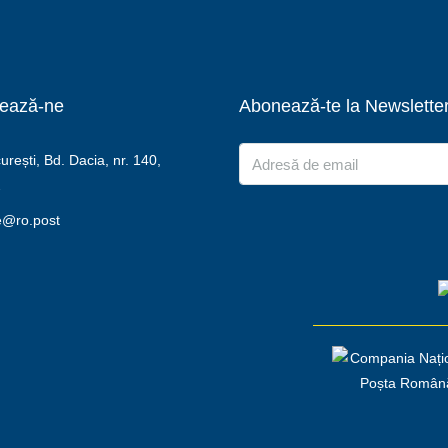
ează-ne
Abonează-te la Newslette
rești, Bd. Dacia, nr. 140,
2
e@ro.post