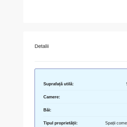
Detalii
Suprafață utilă:
Camere:
Băi:
Tipul proprietății:
Spații come