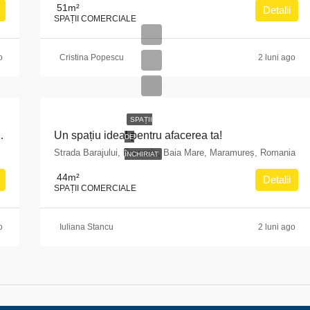
51
m²
Detalii
SPAȚII COMERCIALE
o
Cristina Popescu
2 luni ago
SPAȚII
ti, Bulevardul Pache Protopopescu, nr. 15, sector 2
Un spațiu ideal pentru afacerea ta!
DE
Strada Barajului, Ferneziu, Baia Mare, Maramureș, Romania
ÎNCHIRIAT
44
m²
Detalii
SPAȚII COMERCIALE
o
Iuliana Stancu
2 luni ago