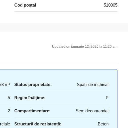
Cod poștal
510005
Updated on ianuarie 12, 2026 la 11:20 am
93 m²
Status proprietate:
Spații de închiriat
5
Regim înălțime:
P
2
Compartimentare:
Semidecomandat
rciale
Structură de rezistență:
Beton