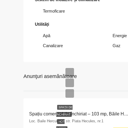
Termoficare
Utilități
Apă
Energie 
Canalizare
Gaz
Anunţuri asemănătoare
SPAȚII DE
Spațiu comercial de închiriat – 103 mp, Băile He
ÎNCHIRIAT
Loc. Baile Herculane, str. Piata Hecules, nr.1
HOT