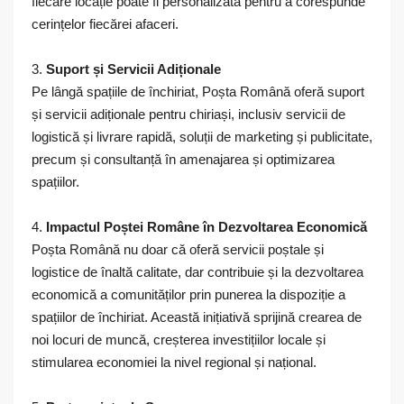
fiecare locație poate fi personalizată pentru a corespunde
cerințelor fiecărei afaceri.
3.
Suport și Servicii Adiționale
Pe lângă spațiile de închiriat, Poșta Română oferă suport
și servicii adiționale pentru chiriași, inclusiv servicii de
logistică și livrare rapidă, soluții de marketing și publicitate,
precum și consultanță în amenajarea și optimizarea
spațiilor.
4.
Impactul Poștei Române în Dezvoltarea Economică
Poșta Română nu doar că oferă servicii poștale și
logistice de înaltă calitate, dar contribuie și la dezvoltarea
economică a comunităților prin punerea la dispoziție a
spațiilor de închiriat. Această inițiativă sprijină crearea de
noi locuri de muncă, creșterea investițiilor locale și
stimularea economiei la nivel regional și național.