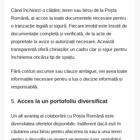
Când închiriezi o clădire, teren sau birou de la Poșta
Română, ai acces la toate documentele necesare pentru
o tranzacție legală și sigură. Fiecare imobil este însoțit de
documentație completă și verificată, de la acte de
proprietate la avize și autorizații necesare. Această
transparență oferă chiriașilor un cadru clar și sigur pentru
închirierea oricărui tip de spațiu.
Fără costuri ascunse sau clauze ambigue, vei avea toate
informațiile necesare pentru a lua o decizie informată și
responsabilă.
5.
Acces la un portofoliu diversificat
Un alt avantaj al colaborării cu Poșta Română este
diversitatea ofertelor disponibile. Indiferent dacă ești în
căutarea unui birou pentru afacerea ta sau a unui teren
pentru a dezvolta un proiect pe termen lung, portofoliul