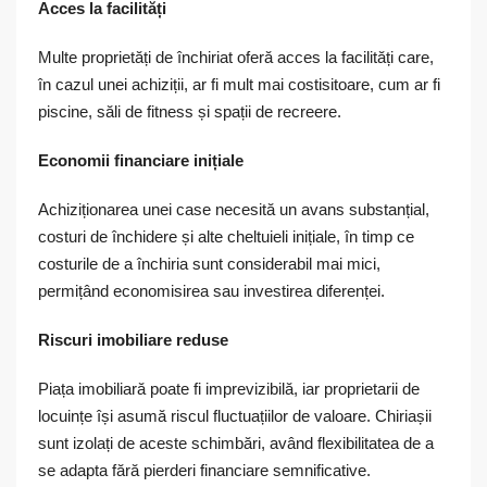
Acces la facilități
Multe proprietăți de închiriat oferă acces la facilități care,
în cazul unei achiziții, ar fi mult mai costisitoare, cum ar fi
piscine, săli de fitness și spații de recreere.
Economii financiare inițiale
Achiziționarea unei case necesită un avans substanțial,
costuri de închidere și alte cheltuieli inițiale, în timp ce
costurile de a închiria sunt considerabil mai mici,
permițând economisirea sau investirea diferenței.
Riscuri imobiliare reduse
Piața imobiliară poate fi imprevizibilă, iar proprietarii de
locuințe își asumă riscul fluctuațiilor de valoare. Chiriașii
sunt izolați de aceste schimbări, având flexibilitatea de a
se adapta fără pierderi financiare semnificative.