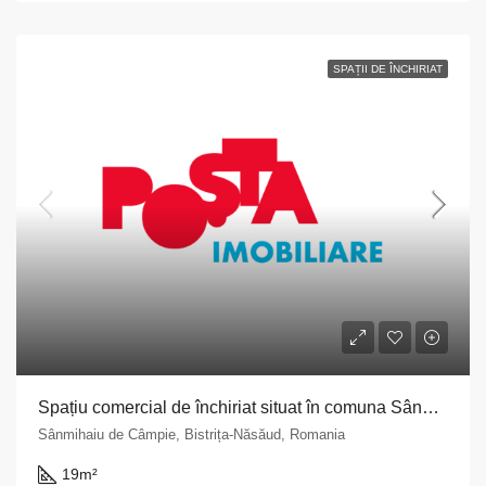
SPAȚII DE ÎNCHIRIAT
Spațiu comercial de închiriat situat în comuna Sânmihaiu de Câmpie, str. Principală, nr. 250, județul Bistrița Năsăud
Sânmihaiu de Câmpie, Bistrița-Năsăud, Romania
19
m²