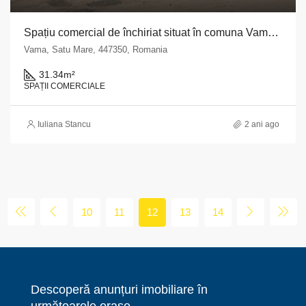
Spațiu comercial de închiriat situat în comuna Vama, str. Vraticel,nr. 106, județul Satu Mare
Vama, Satu Mare, 447350, Romania
31.34
m²
SPAȚII COMERCIALE
Iuliana Stancu
2 ani ago
10
11
12
13
14
Descoperă anunțuri imobiliare în
următoarele orașe