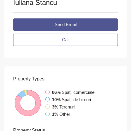
Iuliana Stancu
Send Email
Call
Property
Types
86%
Spații comerciale
10%
Spații de birouri
3%
Terenuri
1%
Other
Property
Status