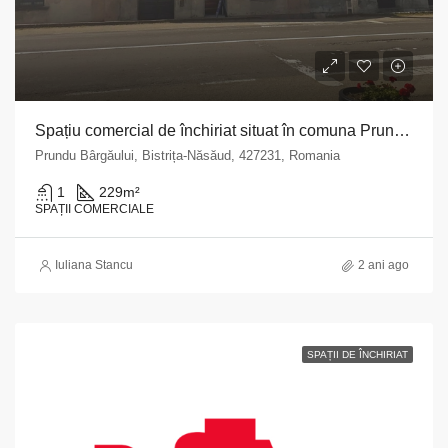
Spațiu comercial de închiriat situat în comuna Prundu Bârgăului, str. Principală, nr. 156, județul Bistrița Năsăud
Prundu Bârgăului, Bistrița-Năsăud, 427231, Romania
1
229
m²
SPAȚII COMERCIALE
Iuliana Stancu
2 ani ago
SPAȚII DE ÎNCHIRIAT