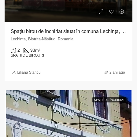
Spațiu birou de închiriat situat în comuna Lechința, str. Principală, nr. 219, județul Bistrița Năsăud
Lechința, Bistrița-Năsăud, Romania
2
93
m²
SPAȚII DE BIROURI
Iuliana Stancu
2 ani ago
SPAȚII DE ÎNCHIRIAT