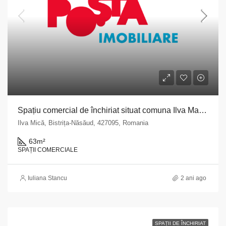
Spațiu comercial de închiriat situat comuna Ilva Mare, str. Principală, nr. 251, județul Bistrița Năsăud
Ilva Mică, Bistrița-Năsăud, 427095, Romania
63
m²
SPAȚII COMERCIALE
Iuliana Stancu
2 ani ago
SPAȚII DE ÎNCHIRIAT