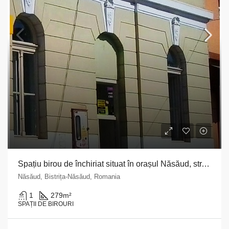
Spațiu birou de închiriat situat în orașul Năsăud, str. Virgil Șotropa, nr. 1, județul Bistrița Năsaud
Năsăud, Bistrița-Năsăud, Romania
1
279
m²
SPAȚII DE BIROURI