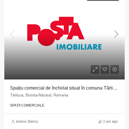
Spațiu comercial de închiriat situat în comuna Târlișua, str. Principală, nr. 235, județul Bistrița Năsăud
Târlișua, Bistrița-Năsăud, Romania
SPAȚII COMERCIALE
Iuliana Stancu
2 ani ago