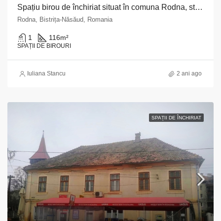
Spațiu birou de închiriat situat în comuna Rodna, str. Grăniceri, nr. 1021, județul Bistrița Năsăud
Rodna, Bistrița-Năsăud, Romania
1
116
m²
SPAȚII DE BIROURI
Iuliana Stancu
2 ani ago
SPAȚII DE ÎNCHIRIAT