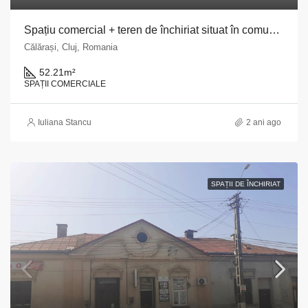
Spațiu comercial + teren de închiriat situat în comuna Călărași, str. Principală, nr. 317, județul Cluj
Călărași, Cluj, Romania
52.21
m²
SPAȚII COMERCIALE
Iuliana Stancu
2 ani ago
SPAȚII DE ÎNCHIRIAT