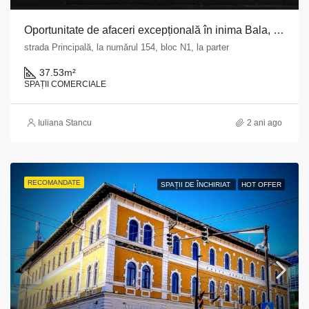
Oportunitate de afaceri excepțională în inima Bala, Mehedinți
strada Principală, la numărul 154, bloc N1, la parter
37.53
m²
SPAȚII COMERCIALE
Iuliana Stancu
2 ani ago
RECOMANDATE
SPAȚII DE ÎNCHIRIAT
HOT OFFER