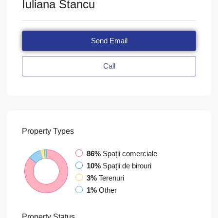
Iuliana Stancu
Send Email
Call
Property
Types
86%
Spații comerciale
10%
Spații de birouri
3%
Terenuri
1%
Other
Property
Status