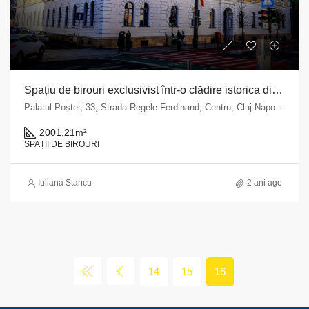
Spațiu de birouri exclusivist într-o clădire istorica din Cluj-Napoca, strada Regele Ferdinand
Palatul Poștei, 33, Strada Regele Ferdinand, Centru, Cluj-Napoca, Zona Metropolitană Cluj, Cluj, 400110, România
2001,21
m²
SPAȚII DE BIROURI
Iuliana Stancu
2 ani ago
14
15
16