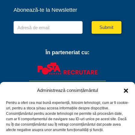
Abonează-te la Newsletter
Submit
În parteneriat cu:
Administrează consimțământul
Pentru a oferi cea mai bună experiență, folosim tehnologii, cum ar fi cookie-
uri, pentru a stoca și/sau accesa informațiile despre dispozitive.
Consimțământul pentru aceste tehnologii ne permite să procesăm date,
cum ar fi comportamentul de navigare sau ID-uri unice pe acest site. Dacă
nu îți dai consimțământul sau îți retragi consimțământul dat poate avea
afecte negative asupra unor anumite funcționalități și funcții.