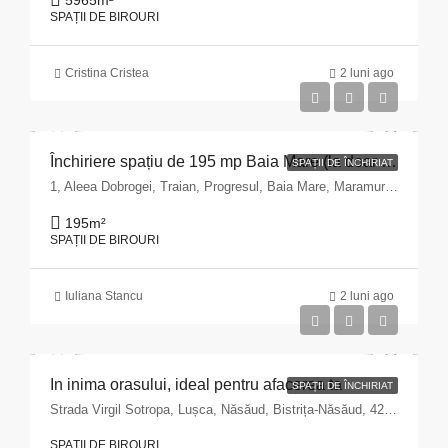
5965
m²
SPAȚII DE BIROURI
Cristina Cristea
2 luni ago
Închiriere spațiu de 195 mp Baia Mare (la doar 3 km de centru)
SPAȚII DE ÎNCHIRIAT
1, Aleea Dobrogei, Traian, Progresul, Baia Mare, Maramureș, 430191, Romania
195
m²
SPAȚII DE BIROURI
Iuliana Stancu
2 luni ago
In inima orasului, ideal pentru afacerea ta
SPAȚII DE ÎNCHIRIAT
Strada Virgil Sotropa, Lușca, Năsăud, Bistrița-Năsăud, 425202, Romania
SPAȚII DE BIROURI