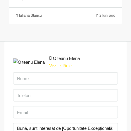
Iuliana Stancu
2 luni ago
Olteanu Elena
Vezi listările