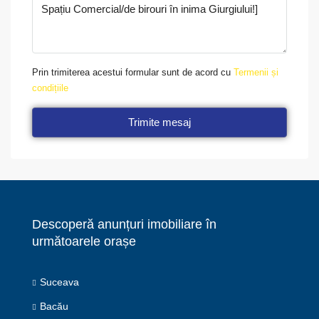
Prin trimiterea acestui formular sunt de acord cu
Termenii și
condițiile
Trimite mesaj
Descoperă anunțuri imobiliare în
următoarele orașe
Suceava
Bacău