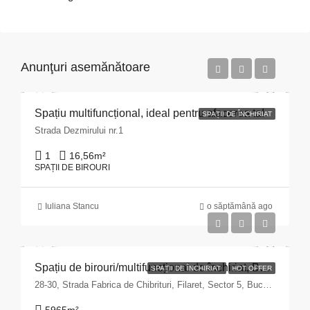
Anunţuri asemănătoare
Spațiu multifuncțional, ideal pentru afacerea ta!
SPAȚII DE ÎNCHIRIAT
Strada Dezmirului nr.1
1
16,56
m²
SPAȚII DE BIROURI
Iuliana Stancu
o săptămână ago
Spațiu de birouri/multifuncțional de închiriat, București, Sector 5 – zona Fabrica de Chibrituri
SPAȚII DE ÎNCHIRIAT
HOT OFFER
28-30, Strada Fabrica de Chibrituri, Filaret, Sector 5, Bucharest, 040542, Romania