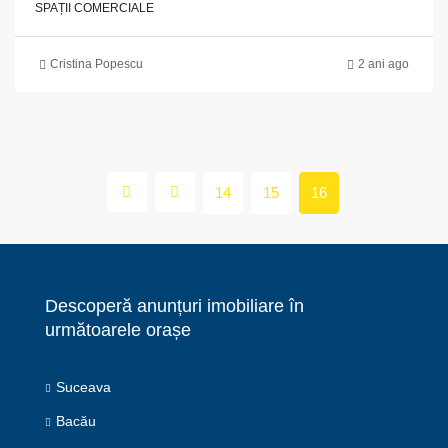
SPAȚII COMERCIALE
Cristina Popescu
2 ani ago
14
15
16
Descoperă anunțuri imobiliare în
următoarele orașe
Suceava
Bacău