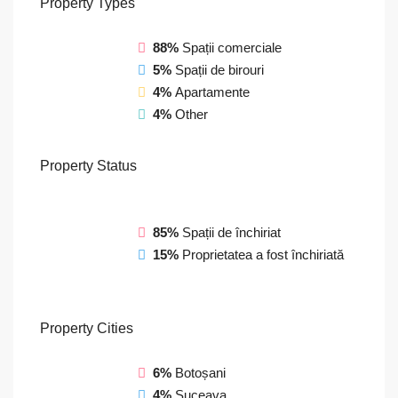
Property
Types
88%
Spații comerciale
5%
Spații de birouri
4%
Apartamente
4%
Other
Property
Status
85%
Spații de închiriat
15%
Proprietatea a fost închiriată
Property
Cities
6%
Botoșani
4%
Suceava