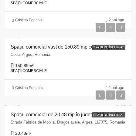
SPAȚII COMERCIALE
Cristina Popescu
2 ani ago
Spațiu comercial vast de 150.89 mp cu teren generos de 1244 mp în Argeș, Comuna Cocu
SPAȚII DE ÎNCHIRIAT
Cocu, Argeș, Romania
150.89
m²
SPAȚII COMERCIALE
Cristina Popescu
2 ani ago
Spațiu comercial de 20,48 mp în județul Argeș – Zonă pitorească
SPAȚII DE ÎNCHIRIAT
Strada Fabrica de Mobilă, Dragoslavele, Argeș, 117375, Romania
20.48
m²