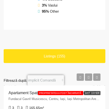
3%
Vaslui
95%
Other
Listings (155)
implicit Comandă
Filtrează după:
Apartament Spațios de 165,65 mp pe Strada Gavriil Musicescu (fostă Banu)
PROPRIETATEA A FOST ÎNCHIRIATĂ
HOT OFFER
Fundacul Gavril Musicescu, Centru, Iași, Iași Metropolitan Area, Iași, 700900, Romania
3
3
165.65
m²