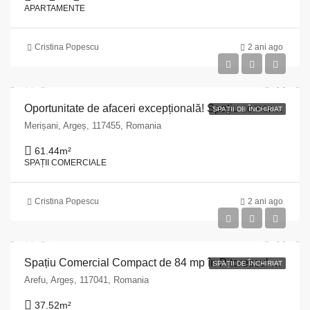
APARTAMENTE
Cristina Popescu
2 ani ago
Oportunitate de afaceri excepțională! Spațiu comercial de 106 mp în inima Argeșului!
SPAȚII DE ÎNCHIRIAT
Merișani, Argeș, 117455, Romania
61.44
m²
SPAȚII COMERCIALE
Cristina Popescu
2 ani ago
Spațiu Comercial Compact de 84 mp în Pitorescul Argeș, Comuna Arefu
SPAȚII DE ÎNCHIRIAT
Arefu, Argeș, 117041, Romania
37.52
m²