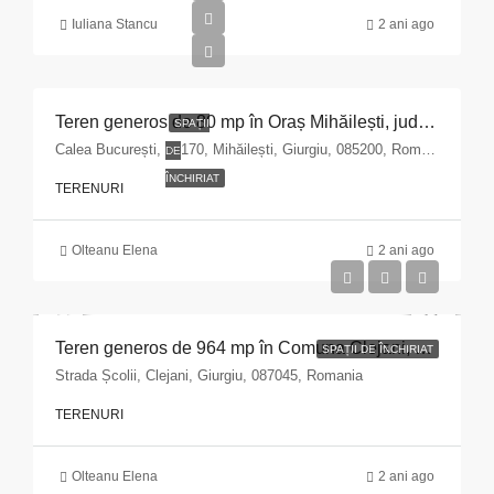
Iuliana Stancu
2 ani ago
Teren generos de 80 mp în Oraș Mihăilești, județul Giurgiu – Investiție ideală!
SPAȚII
Calea București, nr.170, Mihăilești, Giurgiu, 085200, Romania
DE
ÎNCHIRIAT
TERENURI
Olteanu Elena
2 ani ago
Teren generos de 964 mp în Comuna Clejani, Giurgiu – Investiție ideală!
SPAȚII DE ÎNCHIRIAT
Strada Școlii, Clejani, Giurgiu, 087045, Romania
TERENURI
Olteanu Elena
2 ani ago