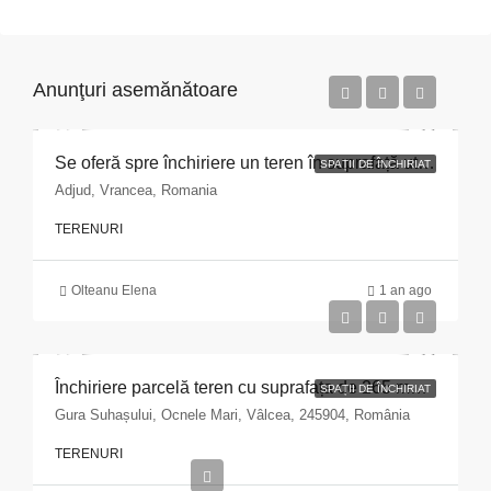
Anunţuri asemănătoare
Se oferă spre închiriere un teren în suprafață utilă 90 mp, situat în Municipiul Adjud, Str. Republicii, nr.38, jud. Vrancea,
SPAȚII DE ÎNCHIRIAT
Adjud, Vrancea, Romania
TERENURI
Olteanu Elena
1 an ago
Închiriere parcelă teren cu suprafața de 265 mp situat în localitatea Gura Huhașului, str. A.I. Cuza nr. 36. Oraș Ocnele Mari, județul Vâlcea
SPAȚII DE ÎNCHIRIAT
Gura Suhașului, Ocnele Mari, Vâlcea, 245904, România
TERENURI