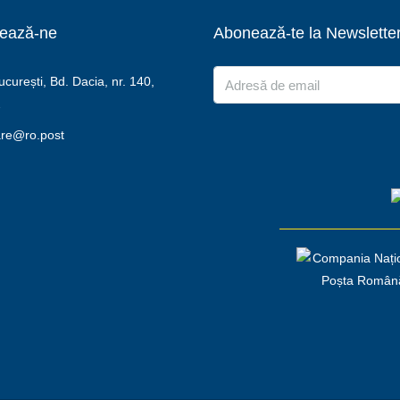
ează-ne
Abonează-te la Newslette
urești, Bd. Dacia, nr. 140,
2
are@ro.post