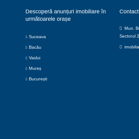
Descoperă anunțuri imobiliare în
Contact
următoarele orașe
Mun. Buc
Sectorul 
Suceava
imobili
Bacău
Vaslui
Mureș
București