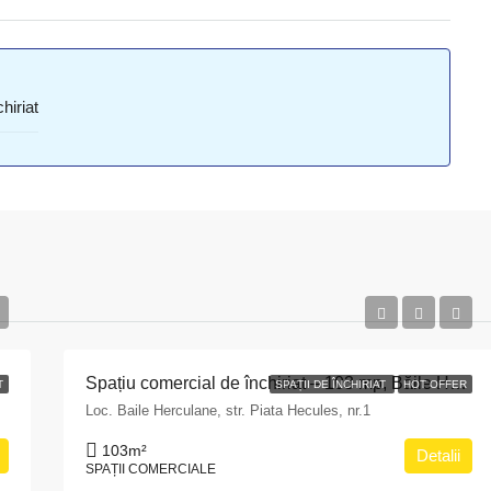
hiriat
Spațiu comercial de închiriat – 103 mp, Băile Herculane
T
SPAȚII DE ÎNCHIRIAT
HOT OFFER
Loc. Baile Herculane, str. Piata Hecules, nr.1
103
m²
Detalii
SPAȚII COMERCIALE