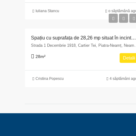
Iuliana Stancu
o săptămână ag
Spațiu cu suprafața de 28,26 mp situat în incinta imobilului din Municipiul Piatra Neamț, str. 1 Decembrie 1918 nr.9, bloc A14, parter județul Neamț
Strada 1 Decembrie 1918, Cartier T
28
m²
Detalii
Cristina Popescu
4 săptămâni ag