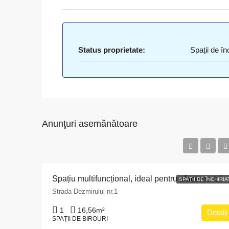
Status proprietate:
Spații de înc
Anunţuri asemănătoare
Spațiu multifuncțional, ideal pentru afacerea ta!
SPAȚII DE ÎNCHIRIA
Strada Dezmirului nr.1
1
16,56
m²
Detalii
SPAȚII DE BIROURI