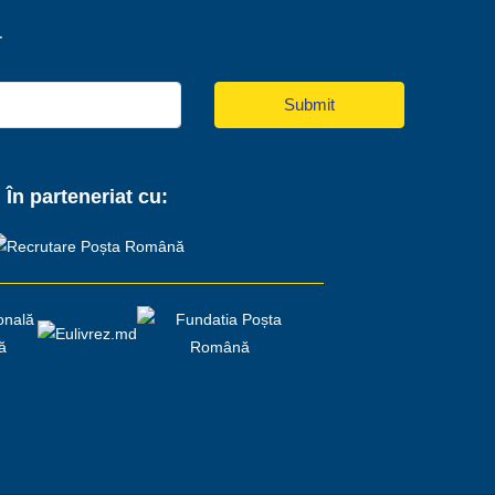
r
Submit
În parteneriat cu: