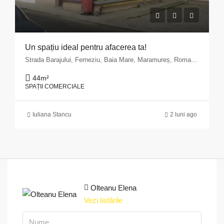
Un spațiu ideal pentru afacerea ta!
Strada Barajului, Ferneziu, Baia Mare, Maramureș, Romania
44
m²
SPAȚII COMERCIALE
Iuliana Stancu
2 luni ago
Olteanu Elena
Vezi listările