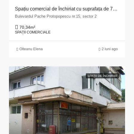
Spațiu comercial de închiriat cu suprafața de 70,34 mp situat în Municipiul București, Bulevardul Pache Protopopescu, nr. 15, sector 2
Bulevardul Pache Protopopescu nr.15, sector 2
70,34
m²
SPAȚII COMERCIALE
Olteanu Elena
2 luni ago
SPAȚII DE ÎNCHIRIAT