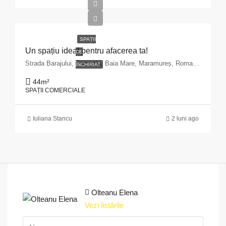
SPAȚII
Un spațiu ideal pentru afacerea ta!
DE
Strada Barajului, Ferneziu, Baia Mare, Maramureș, Romania
ÎNCHIRIAT
44
m²
SPAȚII COMERCIALE
Iuliana Stancu
2 luni ago
Olteanu Elena
Vezi listările