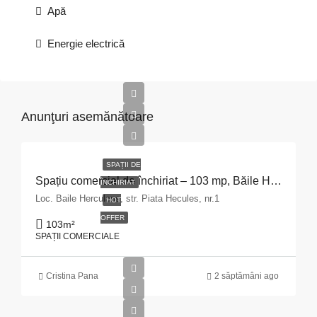
Apă
Energie electrică
Anunţuri asemănătoare
SPAȚII DE
Spațiu comercial de închiriat – 103 mp, Băile Herculane
ÎNCHIRIAT
Loc. Baile Herculane, str. Piata Hecules, nr.1
HOT
OFFER
103
m²
SPAȚII COMERCIALE
Cristina Pana
2 săptămâni ago