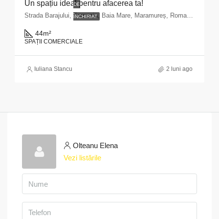
Un spațiu ideal pentru afacerea ta!
DE
Strada Barajului, Ferneziu, Baia Mare, Maramureș, Romania
ÎNCHIRIAT
44
m²
SPAȚII COMERCIALE
Iuliana Stancu
2 luni ago
Olteanu Elena
Vezi listările