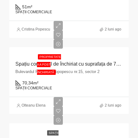
51
m²
SPAȚII COMERCIALE
Cristina Popescu
2 luni ago
PROPRIETATE
Spațiu comercial de închiriat cu suprafața de 70,34 mp situat în Municipiul București, Bulevardul Pache Protopopescu, nr. 15, sector 2
A A FOST
Bulevardul Pache Protopopescu nr.15, sector 2
ÎNCHIRIATĂ
70,34
m²
SPAȚII COMERCIALE
Olteanu Elena
2 luni ago
SPAȚII