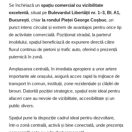
Se închiriază un
spațiu comercial cu vizibilitate
excelentă
, situat pe
Bulevardul Libertății nr. 1–3, Bl. A1,
București
, chiar
la rondul Pieței George Coșbuc
, un
punct intens circulat și extrem de avantajos pentru orice tip
de activitate comercială. Poziționat stradal, la parterul
imobilului, spațiul beneficiază de expunere directă către
fluxul continuu de pietoni și trafic auto, oferind o prezență
puternică în zonă.
Amplasarea centrală, în imediata apropiere a unor artere
importante ale orașului, asigură acces rapid la mijloace de
transport în comun, instituții, zone rezidențiale și clădiri de
birouri. Datorită poziției strategice, spațiul este ideal pentru
afaceri care au nevoie de vizibilitate, accesibilitate și un
public divers.
Spațiul pune la dispoziție cadrul ideal pentru dezvoltare,
într-o zonă centrală, activă și bine conectată, unde prezența