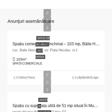
Anunţuri asemănătoare
SPAȚII DE
Spațiu comercial de închiriat – 103 mp, Băile Herculane
ÎNCHIRIAT
Loc. Baile Herculane, str. Piata Hecules, nr.1
HOT
OFFER
103
m²
SPAȚII COMERCIALE
Cristina Pana
o săptămână ago
SPAȚII
Spațiu cu suprafața utilă de 51 mp situat în Municipiul Pitești, str. Nicolae Bălcescu nr. 163, bloc D2, județul Argeș
DE
strada Nicolae Balcescu 163.bloc D2