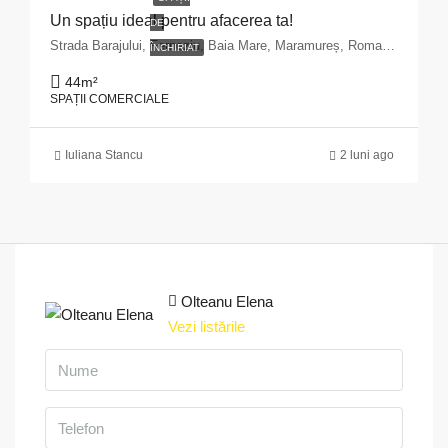
Un spațiu ideal pentru afacerea ta!
DE
Strada Barajului, Ferneziu, Baia Mare, Maramureș, Romania
ÎNCHIRIAT
44
m²
SPAȚII COMERCIALE
Iuliana Stancu
2 luni ago
Olteanu Elena
Vezi listările