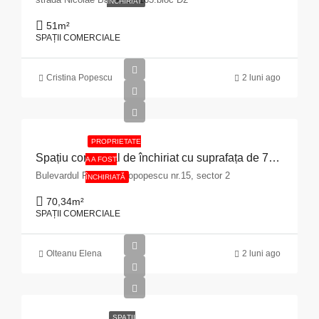
ÎNCHIRIAT
51
m²
SPAȚII COMERCIALE
Cristina Popescu
2 luni ago
PROPRIETATE
Spațiu comercial de închiriat cu suprafața de 70,34 mp situat în Municipiul București, Bulevardul Pache Protopopescu, nr. 15, sector 2
A A FOST
Bulevardul Pache Protopopescu nr.15, sector 2
ÎNCHIRIATĂ
70,34
m²
SPAȚII COMERCIALE
Olteanu Elena
2 luni ago
SPAȚII