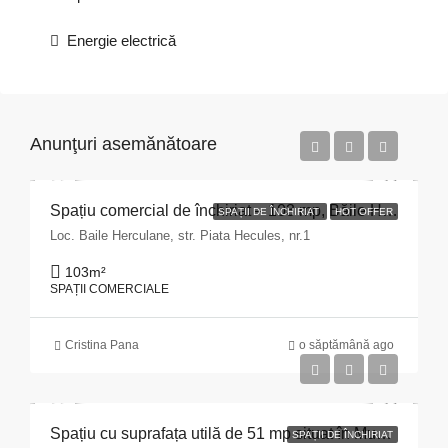
Energie electrică
Anunţuri asemănătoare
Spațiu comercial de închiriat – 103 mp, Băile Herculane
SPAȚII DE ÎNCHIRIAT
HOT OFFER
Loc. Baile Herculane, str. Piata Hecules, nr.1
103
m²
SPAȚII COMERCIALE
Cristina Pana
o săptămână ago
Spațiu cu suprafața utilă de 51 mp situat în Municipiul Pitești, str. Nicolae Bălcescu nr. 163, bloc D2, județul Argeș
SPAȚII DE ÎNCHIRIAT