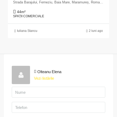
Strada Barajului, Ferneziu, Baia Mare, Maramureș, Romania
44
m²
SPAȚII COMERCIALE
Iuliana Stancu
2 luni ago
Olteanu Elena
Vezi listările