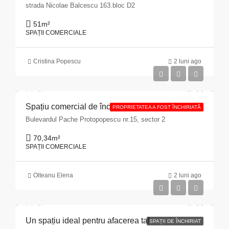
strada Nicolae Balcescu 163.bloc D2
51
m²
SPAȚII COMERCIALE
Cristina Popescu
2 luni ago
Spațiu comercial de închiriat cu suprafața de 70,34 mp situat în Municipiul București, Bulevardul Pache Protopopescu, nr. 15, sector 2
PROPRIETATEA A FOST ÎNCHIRIATĂ
Bulevardul Pache Protopopescu nr.15, sector 2
70,34
m²
SPAȚII COMERCIALE
Olteanu Elena
2 luni ago
Un spațiu ideal pentru afacerea ta!
SPAȚII DE ÎNCHIRIAT