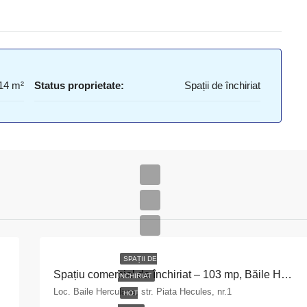
14 m²
Status proprietate:
Spații de închiriat
SPAȚII DE
Spațiu comercial de închiriat – 103 mp, Băile Herculane
ÎNCHIRIAT
Loc. Baile Herculane, str. Piata Hecules, nr.1
HOT