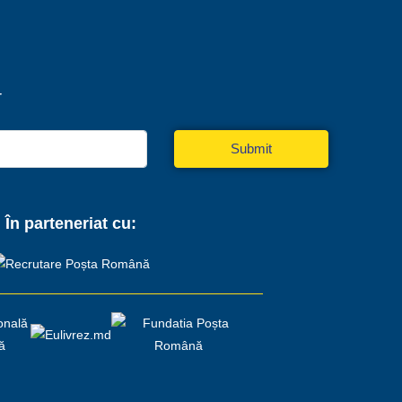
r
Submit
În parteneriat cu: