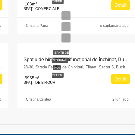
OFFER
103
m²
Detalii
SPAȚII COMERCIALE
o
Cristina Pana
o săptămână ago
SPAȚII DE
Spațiu de birouri/multifuncțional de închiriat, București, Sector 5 – zona Fabrica de Chibrituri
ÎNCHIRIAT
ei, Piatra-Neamț, Neamț, 610244, România
28-30, Strada Fabrica de Chibrituri, Filaret, Sector 5, Bucharest, 040542, Romania
HOT
OFFER
5965
m²
Detalii
SPAȚII DE BIROURI
o
Cristina Cristea
2 luni ago