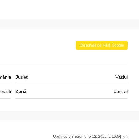
Deschide pe Hărți Google
omânia
Județ
Vaslui
oiesti
Zonă
central
Updated on noiembrie 12, 2025 la 10:54 am