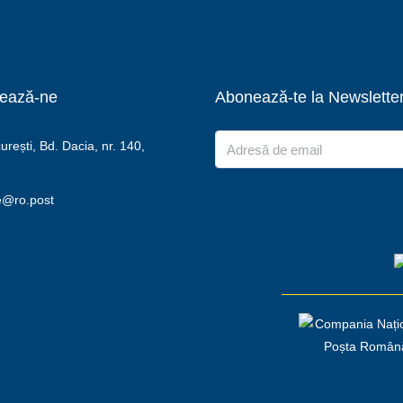
ează-ne
Abonează-te la Newslette
rești, Bd. Dacia, nr. 140,
2
e@ro.post