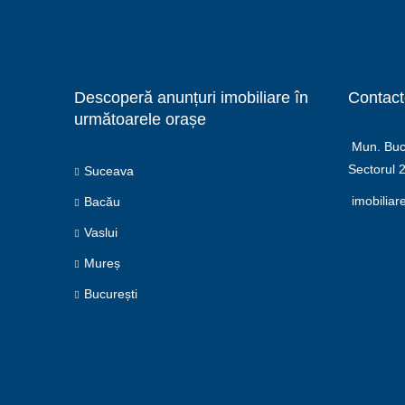
Descoperă anunțuri imobiliare în
Contact
următoarele orașe
Mun. Bucu
Sectorul 
Suceava
imobiliar
Bacău
Vaslui
Mureș
București