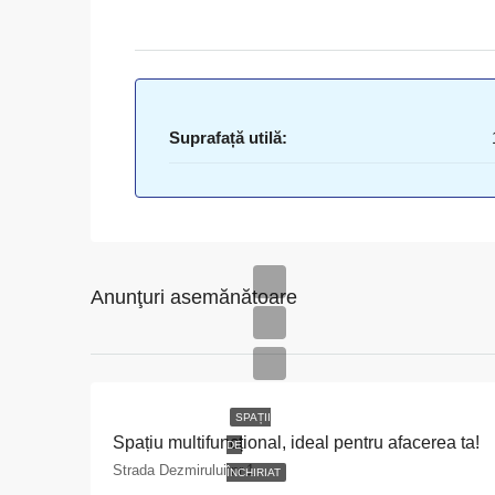
Suprafață utilă:
Anunţuri asemănătoare
SPAȚII
Spațiu multifuncțional, ideal pentru afacerea ta!
DE
Strada Dezmirului nr.1
ÎNCHIRIAT