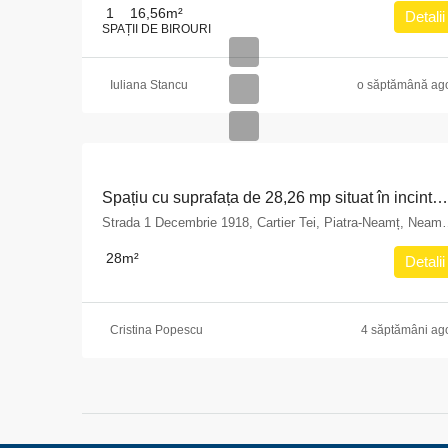
1
16,56
m²
Detalii
SPAȚII DE BIROURI
Iuliana Stancu
o săptămână ag
Spațiu cu suprafața de 28,26 mp situat în incinta imobilului din Municipiul Piatra Neamț, str. 1 Decembrie 1918 nr.9, bloc A14, parter județul Neamț
Strada 1 Decembrie 1918, Cartier T
28
m²
Detalii
Cristina Popescu
4 săptămâni ag