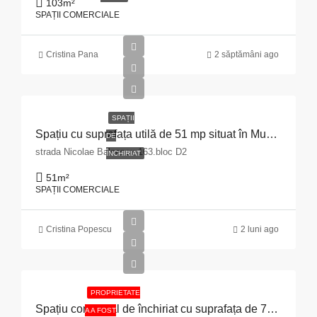
103
m²
SPAȚII COMERCIALE
Cristina Pana
2 săptămâni ago
SPAȚII
Spațiu cu suprafața utilă de 51 mp situat în Municipiul Pitești, str. Nicolae Bălcescu nr. 163, bloc D2, județul Argeș
DE
strada Nicolae Balcescu 163.bloc D2
ÎNCHIRIAT
51
m²
SPAȚII COMERCIALE
Cristina Popescu
2 luni ago
PROPRIETATE
Spațiu comercial de închiriat cu suprafața de 70,34 mp situat în Municipiul București, Bulevardul Pache Protopopescu, nr. 15, sector 2
A A FOST