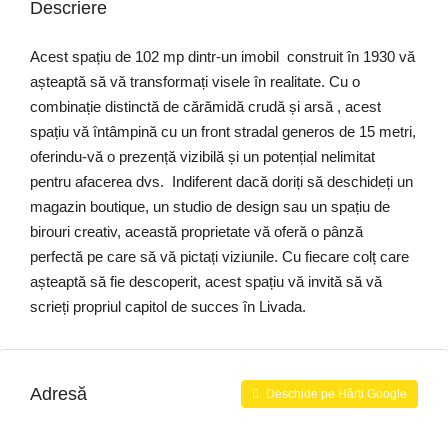
Descriere
Acest spațiu de 102 mp dintr-un imobil construit în 1930 vă
așteaptă să vă transformați visele în realitate. Cu o
combinație distinctă de cărămidă crudă și arsă , acest
spațiu vă întâmpină cu un front stradal generos de 15 metri,
oferindu-vă o prezență vizibilă și un potențial nelimitat
pentru afacerea dvs. Indiferent dacă doriți să deschideți un
magazin boutique, un studio de design sau un spațiu de
birouri creativ, această proprietate vă oferă o pânză
perfectă pe care să vă pictați viziunile. Cu fiecare colț care
așteaptă să fie descoperit, acest spațiu vă invită să vă
scrieți propriul capitol de succes în Livada.
Adresă
Deschide pe Hărți Google