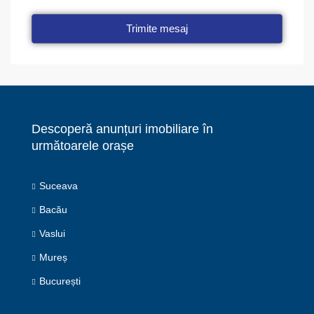
Trimite mesaj
Descoperă anunțuri imobiliare în
următoarele orașe
Suceava
Bacău
Vaslui
Mureș
București