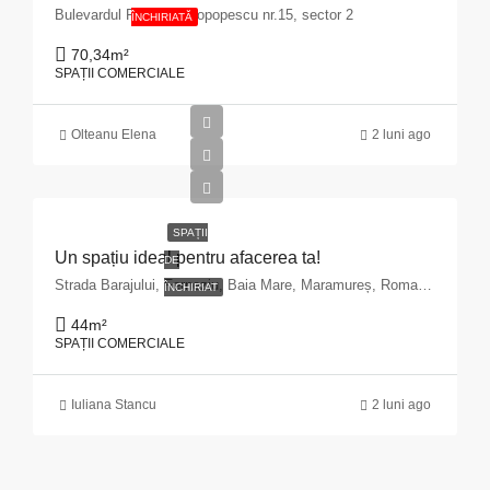
Bulevardul Pache Protopopescu nr.15, sector 2
ÎNCHIRIATĂ
70,34
m²
SPAȚII COMERCIALE
Olteanu Elena
2 luni ago
SPAȚII
Un spațiu ideal pentru afacerea ta!
DE
Strada Barajului, Ferneziu, Baia Mare, Maramureș, Romania
ÎNCHIRIAT
44
m²
SPAȚII COMERCIALE
Iuliana Stancu
2 luni ago