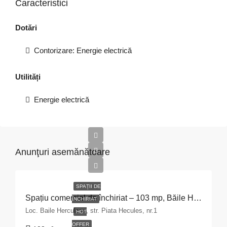
Caracteristici
Dotări
Contorizare: Energie electrică
Utilități
Energie electrică
Anunţuri asemănătoare
SPAȚII DE
Spațiu comercial de închiriat – 103 mp, Băile Herculane
ÎNCHIRIAT
Loc. Baile Herculane, str. Piata Hecules, nr.1
HOT
OFFER